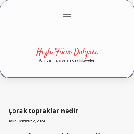
menüyü
Anasayfa
Gizlilik Politikası
Yasal Uyarı
aç
Hakkımızda
Hızlı Fikir Dalgası
Anında ilham veren kısa hikayeler!
Çorak topraklar nedir
Tarih: Temmuz 2, 2024