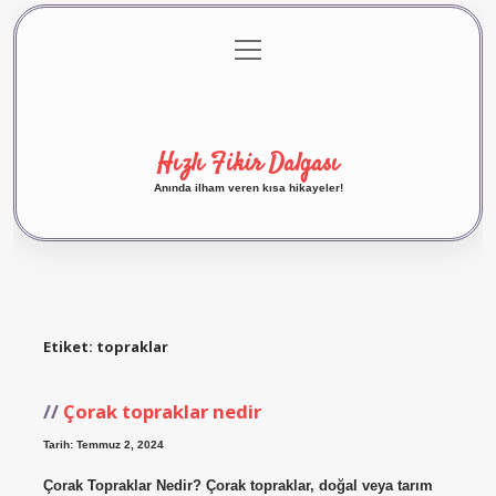
menüyü
Anasayfa
Gizlilik Politikası
Yasal Uyarı
aç
Hakkımızda
Hızlı Fikir Dalgası
Anında ilham veren kısa hikayeler!
Etiket:
topraklar
Çorak topraklar nedir
Tarih: Temmuz 2, 2024
Çorak Topraklar Nedir? Çorak topraklar, doğal veya tarım