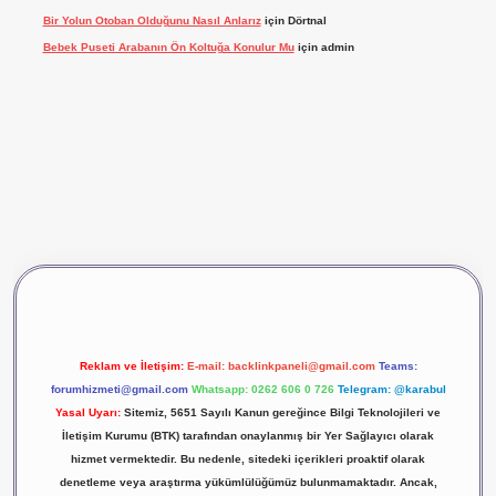
Bir Yolun Otoban Olduğunu Nasıl Anlarız
için
Dörtnal
Bebek Puseti Arabanın Ön Koltuğa Konulur Mu
için
admin
bet giriş
vdcasino giriş
betexper
Reklam ve İletişim:
E-mail:
backlinkpaneli@gmail.com
Teams:
forumhizmeti@gmail.com
Whatsapp: 0262 606 0 726
Telegram: @karabul
Yasal Uyarı:
Sitemiz, 5651 Sayılı Kanun gereğince Bilgi Teknolojileri ve
İletişim Kurumu (BTK) tarafından onaylanmış bir Yer Sağlayıcı olarak
hizmet vermektedir. Bu nedenle, sitedeki içerikleri proaktif olarak
denetleme veya araştırma yükümlülüğümüz bulunmamaktadır. Ancak,