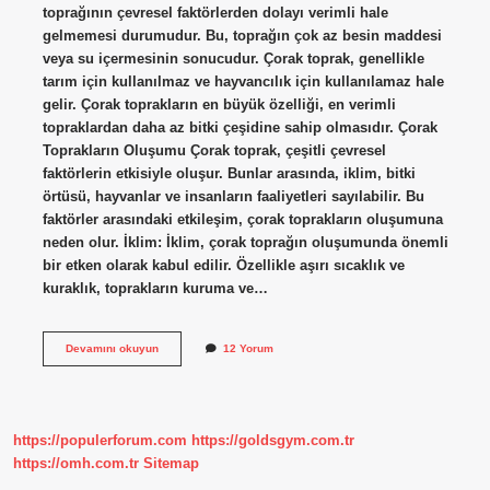
toprağının çevresel faktörlerden dolayı verimli hale
gelmemesi durumudur. Bu, toprağın çok az besin maddesi
veya su içermesinin sonucudur. Çorak toprak, genellikle
tarım için kullanılmaz ve hayvancılık için kullanılamaz hale
gelir. Çorak toprakların en büyük özelliği, en verimli
topraklardan daha az bitki çeşidine sahip olmasıdır. Çorak
Toprakların Oluşumu Çorak toprak, çeşitli çevresel
faktörlerin etkisiyle oluşur. Bunlar arasında, iklim, bitki
örtüsü, hayvanlar ve insanların faaliyetleri sayılabilir. Bu
faktörler arasındaki etkileşim, çorak toprakların oluşumuna
neden olur. İklim: İklim, çorak toprağın oluşumunda önemli
bir etken olarak kabul edilir. Özellikle aşırı sıcaklık ve
kuraklık, toprakların kuruma ve…
Çorak
Devamını okuyun
12 Yorum
topraklar
nedir
https://populerforum.com
https://goldsgym.com.tr
https://omh.com.tr
Sitemap