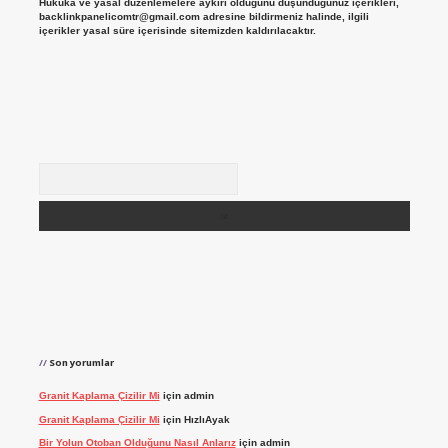
Hukuka ve yasal düzenlemelere aykırı olduğunu düşündüğünüz içerikleri,
backlinkpanelicomtr@gmail.com
adresine bildirmeniz halinde, ilgili
içerikler yasal süre içerisinde sitemizden kaldırılacaktır.
Arama
Son yorumlar
Granit Kaplama Çizilir Mi
için
admin
Granit Kaplama Çizilir Mi
için
HızlıAyak
Bir Yolun Otoban Olduğunu Nasıl Anlarız
için
admin