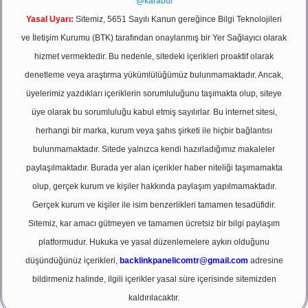
@karabul
Yasal Uyarı:
Sitemiz, 5651 Sayılı Kanun gereğince Bilgi Teknolojileri
ve İletişim Kurumu (BTK) tarafından onaylanmış bir Yer Sağlayıcı olarak
hizmet vermektedir. Bu nedenle, sitedeki içerikleri proaktif olarak
denetleme veya araştırma yükümlülüğümüz bulunmamaktadır. Ancak,
üyelerimiz yazdıkları içeriklerin sorumluluğunu taşımakta olup, siteye
üye olarak bu sorumluluğu kabul etmiş sayılırlar. Bu internet sitesi,
herhangi bir marka, kurum veya şahıs şirketi ile hiçbir bağlantısı
bulunmamaktadır. Sitede yalnızca kendi hazırladığımız makaleler
paylaşılmaktadır. Burada yer alan içerikler haber niteliği taşımamakta
olup, gerçek kurum ve kişiler hakkında paylaşım yapılmamaktadır.
Gerçek kurum ve kişiler ile isim benzerlikleri tamamen tesadüfidir.
Sitemiz, kar amacı gütmeyen ve tamamen ücretsiz bir bilgi paylaşım
platformudur. Hukuka ve yasal düzenlemelere aykırı olduğunu
düşündüğünüz içerikleri,
backlinkpanelicomtr@gmail.com
adresine
bildirmeniz halinde, ilgili içerikler yasal süre içerisinde sitemizden
kaldırılacaktır.