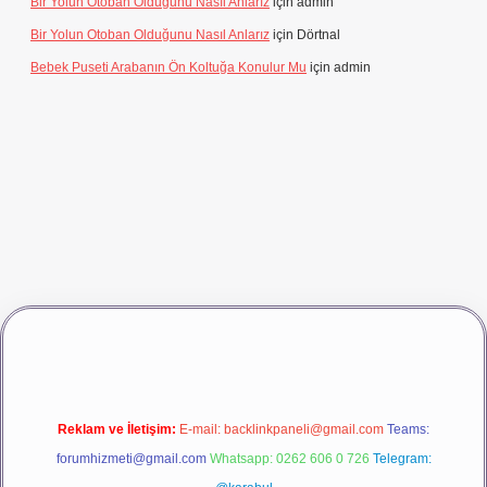
Bir Yolun Otoban Olduğunu Nasıl Anlarız
için
admin
Bir Yolun Otoban Olduğunu Nasıl Anlarız
için
Dörtnal
Bebek Puseti Arabanın Ön Koltuğa Konulur Mu
için
admin
casino giriş
betexper
Reklam ve İletişim:
E-mail:
backlinkpaneli@gmail.com
Teams:
forumhizmeti@gmail.com
Whatsapp: 0262 606 0 726
Telegram: