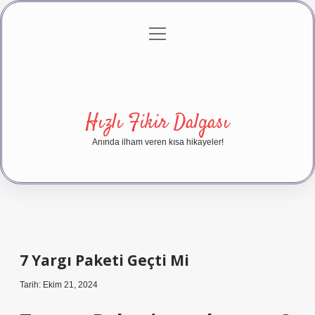
menüyü
Anasayfa
Gizlilik Politikası
Yasal Uyarı
aç
Hakkımızda
Hızlı Fikir Dalgası
Anında ilham veren kısa hikayeler!
7 Yargı Paketi Geçti Mi
Tarih: Ekim 21, 2024