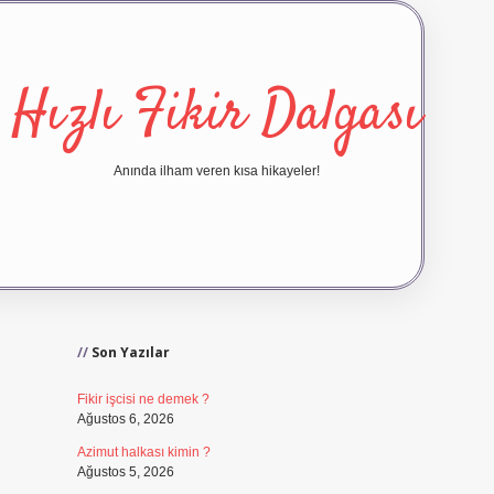
Hızlı Fikir Dalgası
Anında ilham veren kısa hikayeler!
Sidebar
ilbet yeni giriş
ilbet giriş
vdc
Son Yazılar
Fikir işcisi ne demek ?
Ağustos 6, 2026
Azimut halkası kimin ?
Ağustos 5, 2026