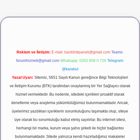
asino giriş
betexper
Reklam ve İletişim:
E-mail:
backlinkpaneli@gmail.com
Teams:
forumhizmeti@gmail.com
Whatsapp: 0262 606 0 726
Telegram:
@karabul
Yasal Uyarı:
Sitemiz, 5651 Sayılı Kanun gereğince Bilgi Teknolojileri
ve İletişim Kurumu (BTK) tarafından onaylanmış bir Yer Sağlayıcı olarak
hizmet vermektedir. Bu nedenle, sitedeki içerikleri proaktif olarak
denetleme veya araştırma yükümlülüğümüz bulunmamaktadır. Ancak,
üyelerimiz yazdıkları içeriklerin sorumluluğunu taşımakta olup, siteye
üye olarak bu sorumluluğu kabul etmiş sayılırlar. Bu internet sitesi,
herhangi bir marka, kurum veya şahıs şirketi ile hiçbir bağlantısı
bulunmamaktadır. Sitede yalnızca kendi hazırladığımız makaleler