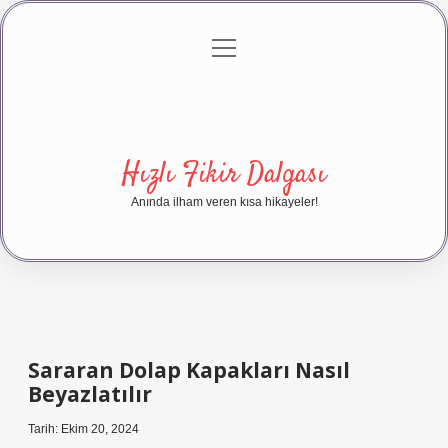
menüyü
Anasayfa
Gizlilik Politikası
Yasal Uyarı
aç
Hakkımızda
Hızlı Fikir Dalgası
Anında ilham veren kısa hikayeler!
Sararan Dolap Kapakları Nasıl
Beyazlatılır
Tarih: Ekim 20, 2024