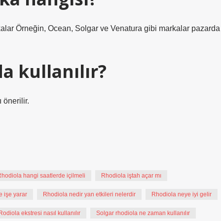
rkalar Örneğin, Ocean, Solgar ve Venatura gibi markalar pazarda
a kullanılır?
önerilir.
hodiola hangi saatlerde içilmeli
Rhodiola iştah açar mı
 işe yarar
Rhodiola nedir yan etkileri nelerdir
Rhodiola neye iyi gelir
Rodiola ekstresi nasıl kullanılır
Solgar rhodiola ne zaman kullanılır