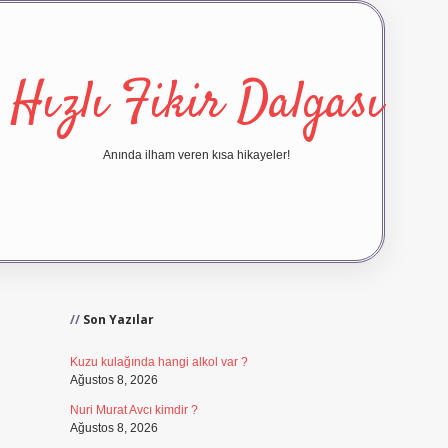
Hızlı Fikir Dalgası
Anında ilham veren kısa hikayeler!
Sidebar
ilbet yeni giriş
ilbet giriş
vdc
Son Yazılar
Kuzu kulağında hangi alkol var ?
Ağustos 8, 2026
Nuri Murat Avcı kimdir ?
Ağustos 8, 2026