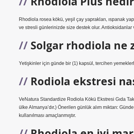
Rhodiola Plus nedir
Rhodiola rosea kökü, yeşil çay yaprakları, ıspanak y
ve stresli günlerinizde size destek olur. Antioksidanlar v
Solgar rhodiola ne 
Yetişkinler için günde bir (1) kapsül, tercihen yemeklerle 
Rodiola ekstresi nas
VeNatura Standardize Rodiola Kökü Ekstresi Gıda Tak
ülke Almanya’dır.) Önerilen günlük alım miktarı: Günde b
kullanılması amaçlanmıştır.
Rhodiola en iyi mar