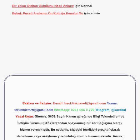
Bir Yolun Otoban Olduğunu Nasıl Anlarız
için
Dörtnal
Bebek Puseti Arabanın Ön Koltuğa Konulur Mu
için
admin
vdcasino giriş
betexper
Reklam ve İletişim:
E-mail:
backlinkpaneli@gmail.com
Teams:
forumhizmeti@gmail.com
Whatsapp: 0262 606 0 726
Telegram: @karabul
Yasal Uyarı:
Sitemiz, 5651 Sayılı Kanun gereğince Bilgi Teknolojileri ve
İletişim Kurumu (BTK) tarafından onaylanmış bir Yer Sağlayıcı olarak
hizmet vermektedir. Bu nedenle, sitedeki içerikleri proaktif olarak
denetleme veya araştırma yükümlülüğümüz bulunmamaktadır. Ancak,