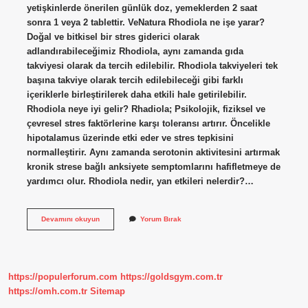
yetişkinlerde önerilen günlük doz, yemeklerden 2 saat
sonra 1 veya 2 tablettir. VeNatura Rhodiola ne işe yarar?
Doğal ve bitkisel bir stres giderici olarak
adlandırabileceğimiz Rhodiola, aynı zamanda gıda
takviyesi olarak da tercih edilebilir. Rhodiola takviyeleri tek
başına takviye olarak tercih edilebileceği gibi farklı
içeriklerle birleştirilerek daha etkili hale getirilebilir.
Rhodiola neye iyi gelir? Rhadiola; Psikolojik, fiziksel ve
çevresel stres faktörlerine karşı toleransı artırır. Öncelikle
hipotalamus üzerinde etki eder ve stres tepkisini
normalleştirir. Aynı zamanda serotonin aktivitesini artırmak
kronik strese bağlı anksiyete semptomlarını hafifletmeye de
yardımcı olur. Rhodiola nedir, yan etkileri nelerdir?…
Venatura
Devamını okuyun
Yorum Bırak
Rhodiola
Nasıl
Kullanılır
https://populerforum.com
https://goldsgym.com.tr
https://omh.com.tr
Sitemap