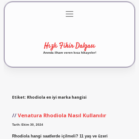
menüyü
Anasayfa
Gizlilik Politikası
Yasal Uyarı
aç
Hakkımızda
Hızlı Fikir Dalgası
Anında ilham veren kısa hikayeler!
Etiket:
Rhodiola en iyi marka hangisi
Venatura Rhodiola Nasıl Kullanılır
Tarih: Ekim 30, 2024
Rhodiola hangi saatlerde içilmeli? 11 yaş ve üzeri