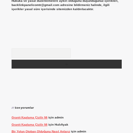
Hukuka ve yasal düzenlemelere aykırı olduğunu düşündüğünüz içerikleri,
backlinkpanelicomtr@gmail.com
adresine bildirmeniz halinde, ilgili
içerikler yasal süre içerisinde sitemizden kaldırılacaktır.
Arama
Son yorumlar
Granit Kaplama Çizilir Mi
için
admin
Granit Kaplama Çizilir Mi
için
HızlıAyak
Bir Yolun Otoban Olduğunu Nasıl Anlarız
için
admin