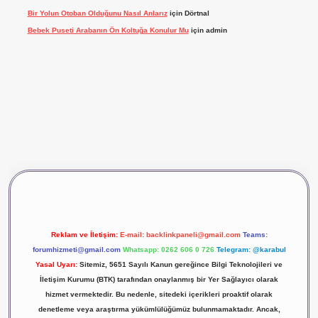
Bir Yolun Otoban Olduğunu Nasıl Anlarız
için
Dörtnal
Bebek Puseti Arabanın Ön Koltuğa Konulur Mu
için
admin
bet giriş
vdcasino giriş
betexper
Reklam ve İletişim:
E-mail:
backlinkpaneli@gmail.com
Teams:
forumhizmeti@gmail.com
Whatsapp: 0262 606 0 726
Telegram: @karabul
Yasal Uyarı:
Sitemiz, 5651 Sayılı Kanun gereğince Bilgi Teknolojileri ve
İletişim Kurumu (BTK) tarafından onaylanmış bir Yer Sağlayıcı olarak
hizmet vermektedir. Bu nedenle, sitedeki içerikleri proaktif olarak
denetleme veya araştırma yükümlülüğümüz bulunmamaktadır. Ancak,