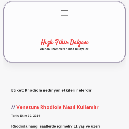
menüyü
Anasayfa
Gizlilik Politikası
Yasal Uyarı
aç
Hakkımızda
Hızlı Fikir Dalgası
Anında ilham veren kısa hikayeler!
Etiket:
Rhodiola nedir yan etkileri nelerdir
Venatura Rhodiola Nasıl Kullanılır
Tarih: Ekim 30, 2024
Rhodiola hangi saatlerde içilmeli? 11 yaş ve üzeri