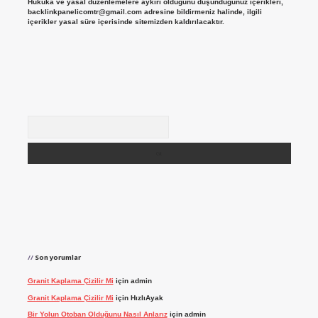
Hukuka ve yasal düzenlemelere aykırı olduğunu düşündüğünüz içerikleri,
backlinkpanelicomtr@gmail.com
adresine bildirmeniz halinde, ilgili
içerikler yasal süre içerisinde sitemizden kaldırılacaktır.
Arama
Son yorumlar
Granit Kaplama Çizilir Mi
için
admin
Granit Kaplama Çizilir Mi
için
HızlıAyak
Bir Yolun Otoban Olduğunu Nasıl Anlarız
için
admin