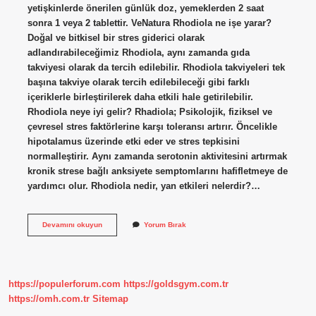
yetişkinlerde önerilen günlük doz, yemeklerden 2 saat
sonra 1 veya 2 tablettir. VeNatura Rhodiola ne işe yarar?
Doğal ve bitkisel bir stres giderici olarak
adlandırabileceğimiz Rhodiola, aynı zamanda gıda
takviyesi olarak da tercih edilebilir. Rhodiola takviyeleri tek
başına takviye olarak tercih edilebileceği gibi farklı
içeriklerle birleştirilerek daha etkili hale getirilebilir.
Rhodiola neye iyi gelir? Rhadiola; Psikolojik, fiziksel ve
çevresel stres faktörlerine karşı toleransı artırır. Öncelikle
hipotalamus üzerinde etki eder ve stres tepkisini
normalleştirir. Aynı zamanda serotonin aktivitesini artırmak
kronik strese bağlı anksiyete semptomlarını hafifletmeye de
yardımcı olur. Rhodiola nedir, yan etkileri nelerdir?…
Venatura
Devamını okuyun
Yorum Bırak
Rhodiola
Nasıl
Kullanılır
https://populerforum.com
https://goldsgym.com.tr
https://omh.com.tr
Sitemap