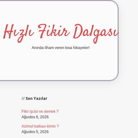
Hızlı Fikir Dalgası
Anında ilham veren kısa hikayeler!
Sidebar
ilbet yeni giriş
ilbet giriş
vd
Son Yazılar
Fikir işcisi ne demek ?
Ağustos 6, 2026
Azimut halkası kimin ?
Ağustos 5, 2026