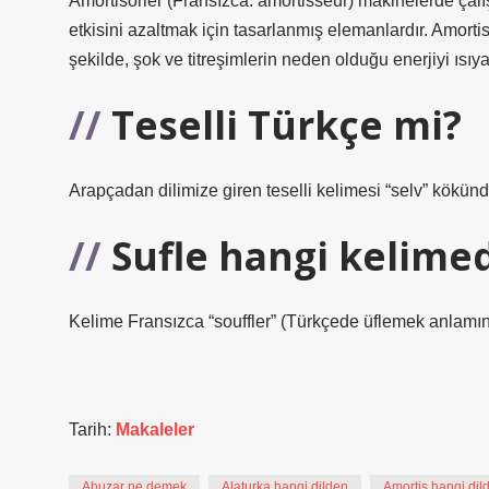
Amortisörler (Fransızca: amortisseur) makinelerde çal
etkisini azaltmak için tasarlanmış elemanlardır. Amortisö
şekilde, şok ve titreşimlerin neden olduğu enerjiyi ısı
Teselli Türkçe mi?
Arapçadan dilimize giren teselli kelimesi “selv” kökünd
Sufle hangi kelime
Kelime Fransızca “souffler” (Türkçede üflemek anlamına ge
Tarih:
Makaleler
Ahuzar ne demek
Alaturka hangi dilden
Amortis hangi dild