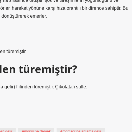
ışma sırasında oluşan şok ve titreşimlerin yoğunluğunu ve
rler, hareket yönüne karşı hıza orantılı bir dirence sahiptir. Bu
ya dönüştürerek emerler.
en türemiştir.
den türemiştir?
lir) fiilinden türemiştir. Çikolatalı sufle.
en gelir
Amortis ne demek
Amortisör ne anlama gelir