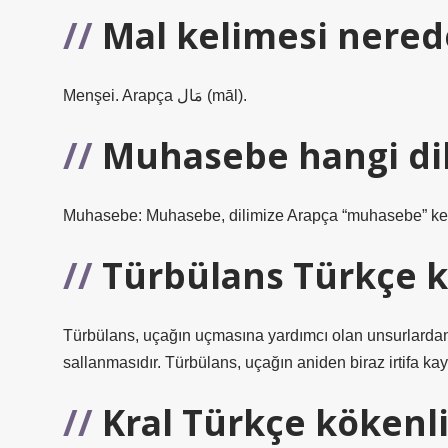
Mal kelimesi nered
Menşei. Arapça مَال‎ (māl).
Muhasebe hangi di
Muhasebe: Muhasebe, dilimize Arapça “muhasebe” kel
Türbülans Türkçe ka
Türbülans, uçağın uçmasına yardımcı olan unsurlardan 
sallanmasıdır. Türbülans, uçağın aniden biraz irtifa ka
Kral Türkçe kökenl