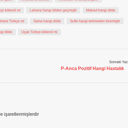
kçe kökenli mi
Lahana hangi dilden geçmiştir
Maksut hangi dilde
limesi Türkçe mi
Sama hangi dilde
Sufle hangi kelimeden türemiştir
gi dilde
Uçak Türkçe kökenli mi
Sonraki Yaz
P-Anca Pozitif Hangi Hastalık
le işaretlenmişlerdir