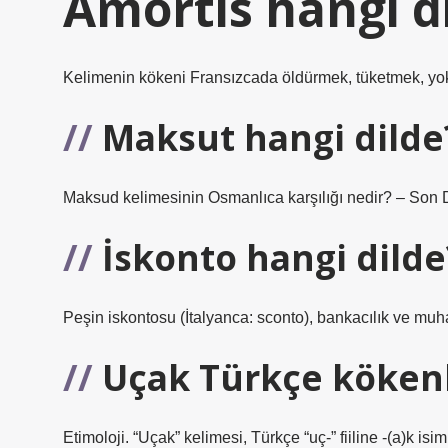
Amortis hangi di
Kelimenin kökeni Fransızcada öldürmek, tüketmek, yok
Maksut hangi dilde
Maksud kelimesinin Osmanlıca karşılığı nedir? – Son Da
İskonto hangi dilde
Peşin iskontosu (İtalyanca: sconto), bankacılık ve mu
Uçak Türkçe kökenl
Etimoloji. “Uçak” kelimesi, Türkçe “uç-” fiiline -(a)k is