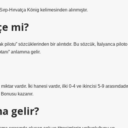
al) kelimesinden ve Sırp-Hırvatça König kelimesinden alınmıştır.
çe mi?
çak pilotu” sözcüklerinden bir alıntıdır. Bu sözcük, İtalyanca piloto
anı” anlamına gelir.
ar vardır. İki hanesi vardır, ilki 0-4 ve ikincisi 5-9 arasındadır
n Bonusu kazanır.
a gelir?