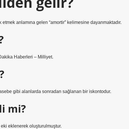
lden gelir?
 etmek anlamına gelen “amortir” kelimesine dayanmaktadır.
?
kika Haberleri – Milliyet.
?
hasebe gibi alanlarda sonradan sağlanan bir iskontodur.
i mi?
im eki eklenerek oluşturulmuştur.