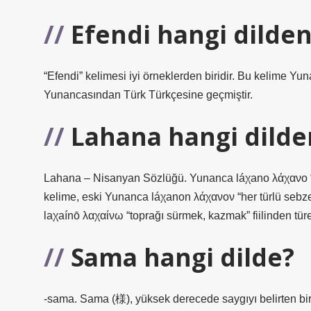
Efendi hangi dilden
“Efendi” kelimesi iyi örneklerden biridir. Bu kelime 
Yunancasından Türk Türkçesine geçmiştir.
Lahana hangi dilde
Lahana – Nisanyan Sözlüğü. Yunanca láχano λάχανο “l
kelime, eski Yunanca láχanon λάχανον “her türlü sebze
laχaínō λαχαίνω “toprağı sürmek, kazmak” fiilinden türe
Sama hangi dilde?
-sama. Sama (様), yüksek derecede saygıyı belirten bir 