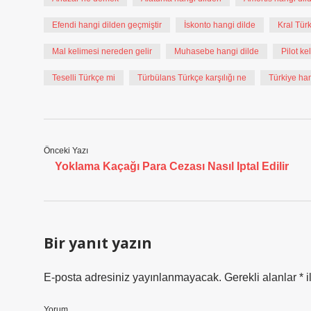
Efendi hangi dilden geçmiştir
İskonto hangi dilde
Kral Tür
Mal kelimesi nereden gelir
Muhasebe hangi dilde
Pilot ke
Teselli Türkçe mi
Türbülans Türkçe karşılığı ne
Türkiye han
Önceki Yazı
Yoklama Kaçağı Para Cezası Nasıl Iptal Edilir
Bir yanıt yazın
E-posta adresiniz yayınlanmayacak.
Gerekli alanlar
*
i
Yorum