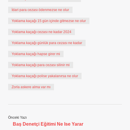
İdari para cezası ödenmezse ne olur
Yoklama kaçağı 15 gün içinde gitmezse ne olur
Yoklama kaçağı cezası ne kadar 2024
Yoklama kaçağı günlük para cezası ne kadar
Yoklama kaçağı hapse girer mi
Yoklama kaçağı para cezası silinir mi
Yoklama kaçağı polise yakalanırsa ne olur
Zorla askere alma var mı
Önceki Yazı
Baş Denetçi Eğitimi Ne Ise Yarar