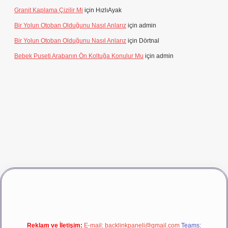
Granit Kaplama Çizilir Mi
için
HızlıAyak
Bir Yolun Otoban Olduğunu Nasıl Anlarız
için
admin
Bir Yolun Otoban Olduğunu Nasıl Anlarız
için
Dörtnal
Bebek Puseti Arabanın Ön Koltuğa Konulur Mu
için
admin
asino giriş
betexper
Reklam ve İletişim:
E-mail:
backlinkpaneli@gmail.com
Teams: