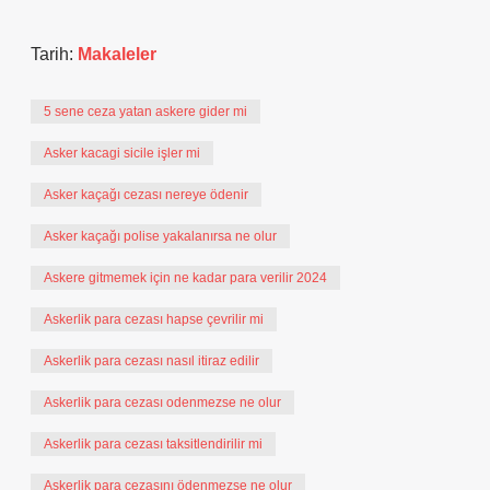
Tarih:
Makaleler
5 sene ceza yatan askere gider mi
Asker kacagi sicile işler mi
Asker kaçağı cezası nereye ödenir
Asker kaçağı polise yakalanırsa ne olur
Askere gitmemek için ne kadar para verilir 2024
Askerlik para cezası hapse çevrilir mi
Askerlik para cezası nasıl itiraz edilir
Askerlik para cezası odenmezse ne olur
Askerlik para cezası taksitlendirilir mi
Askerlik para cezasını ödenmezse ne olur