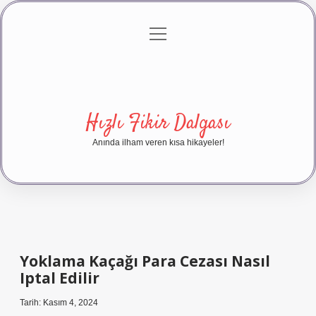
menüyü
Anasayfa
Gizlilik Politikası
Yasal Uyarı
aç
Hakkımızda
Hızlı Fikir Dalgası
Anında ilham veren kısa hikayeler!
Yoklama Kaçağı Para Cezası Nasıl
Iptal Edilir
Tarih: Kasım 4, 2024