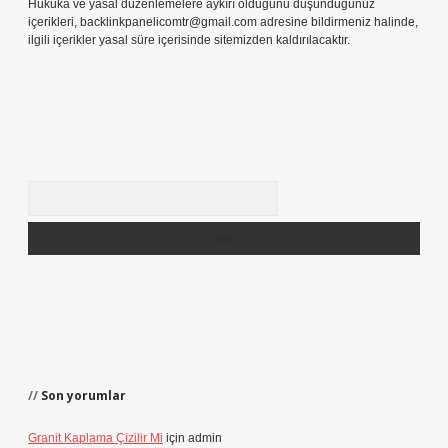
Hukuka ve yasal düzenlemelere aykırı olduğunu düşündüğünüz
içerikleri,
backlinkpanelicomtr@gmail.com
adresine bildirmeniz halinde,
ilgili içerikler yasal süre içerisinde sitemizden kaldırılacaktır.
Arama
Son yorumlar
Granit Kaplama Çizilir Mi
için
admin