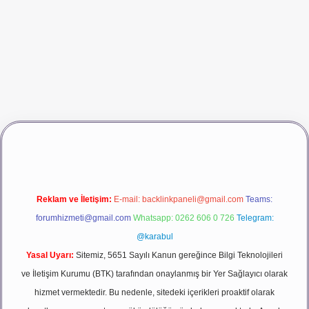
dcasino giriş
betexper
Reklam ve İletişim:
E-mail:
backlinkpaneli@gmail.com
Teams:
forumhizmeti@gmail.com
Whatsapp: 0262 606 0 726
Telegram:
@karabul
Yasal Uyarı:
Sitemiz, 5651 Sayılı Kanun gereğince Bilgi Teknolojileri
ve İletişim Kurumu (BTK) tarafından onaylanmış bir Yer Sağlayıcı olarak
hizmet vermektedir. Bu nedenle, sitedeki içerikleri proaktif olarak