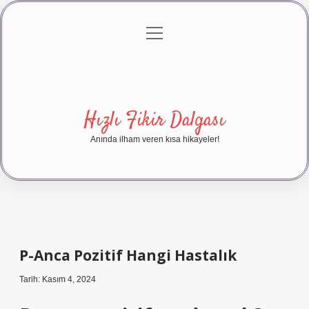
menüyü
Anasayfa
Gizlilik Politikası
Yasal Uyarı
aç
Hakkımızda
Hızlı Fikir Dalgası
Anında ilham veren kısa hikayeler!
P-Anca Pozitif Hangi Hastalık
Tarih: Kasım 4, 2024