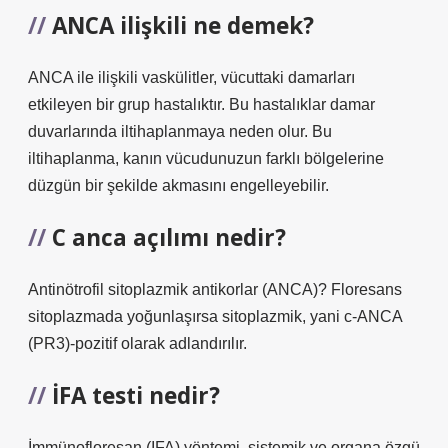
ANCA ilişkili ne demek?
ANCA ile ilişkili vaskülitler, vücuttaki damarları
etkileyen bir grup hastalıktır. Bu hastalıklar damar
duvarlarında iltihaplanmaya neden olur. Bu
iltihaplanma, kanın vücudunuzun farklı bölgelerine
düzgün bir şekilde akmasını engelleyebilir.
C anca açılımı nedir?
Antinötrofil sitoplazmik antikorlar (ANCA)? Floresans
sitoplazmada yoğunlaşırsa sitoplazmik, yani c-ANCA
(PR3)-pozitif olarak adlandırılır.
İFA testi nedir?
İmmünofloresan (IFA) yöntemi, sistemik ve organa özgü