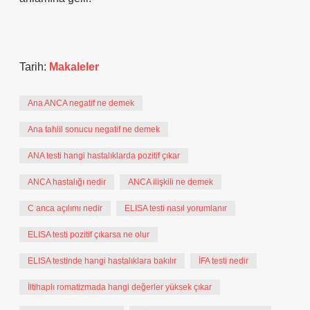
Tarih:
Makaleler
Ana ANCA negatif ne demek
Ana tahlil sonucu negatif ne demek
ANA testi hangi hastalıklarda pozitif çıkar
ANCA hastalığı nedir
ANCA ilişkili ne demek
C anca açılımı nedir
ELISA testi nasıl yorumlanır
ELISA testi pozitif çıkarsa ne olur
ELISA testinde hangi hastalıklara bakılır
İFA testi nedir
İltihaplı romatizmada hangi değerler yüksek çıkar