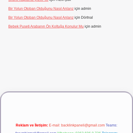
Bir Yolun Otoban Olduğunu Nasıl Anlarız
için
admin
Bir Yolun Otoban Olduğunu Nasıl Anlarız
için
Dörtnal
Bebek Puseti Arabanın Ön Koltuğa Konulur Mu
için
admin
vdcasino giriş
betexper
Reklam ve İletişim:
E-mail:
backlinkpaneli@gmail.com
Teams: