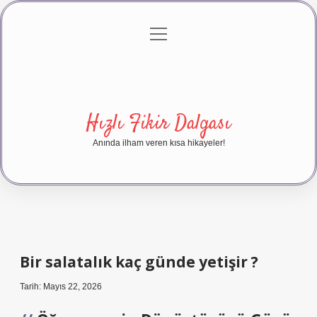
menüyü
Anasayfa
Gizlilik Politikası
Yasal Uyarı
aç
Hakkımızda
Hızlı Fikir Dalgası
Anında ilham veren kısa hikayeler!
Bir salatalık kaç günde yetişir ?
Tarih: Mayıs 22, 2026