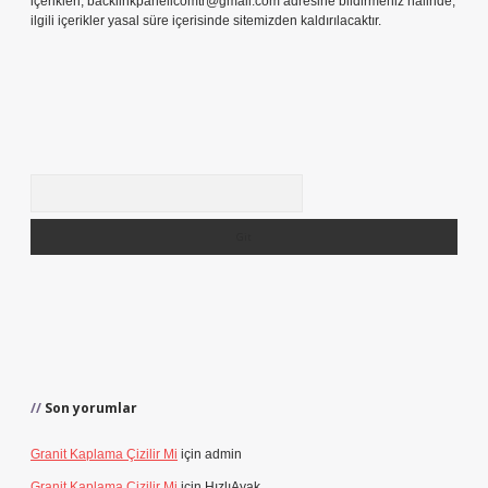
içerikleri,
backlinkpanelicomtr@gmail.com
adresine bildirmeniz halinde,
ilgili içerikler yasal süre içerisinde sitemizden kaldırılacaktır.
Arama
Son yorumlar
Granit Kaplama Çizilir Mi
için
admin
Granit Kaplama Çizilir Mi
için
HızlıAyak