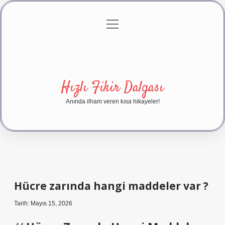
menüyü
Anasayfa
Gizlilik Politikası
Yasal Uyarı
aç
Hakkımızda
Hızlı Fikir Dalgası
Anında ilham veren kısa hikayeler!
Hücre zarında hangi maddeler var ?
Tarih: Mayıs 15, 2026