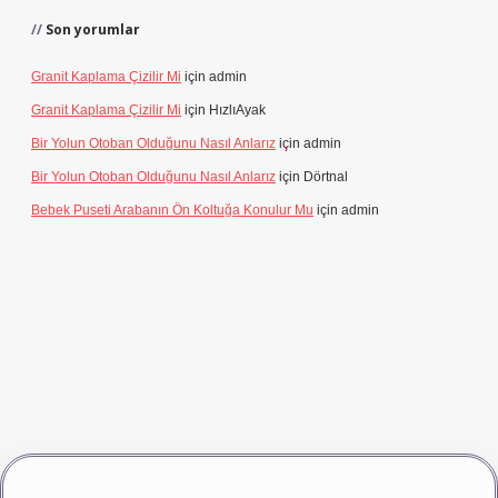
Son yorumlar
Granit Kaplama Çizilir Mi
için
admin
Granit Kaplama Çizilir Mi
için
HızlıAyak
Bir Yolun Otoban Olduğunu Nasıl Anlarız
için
admin
Bir Yolun Otoban Olduğunu Nasıl Anlarız
için
Dörtnal
Bebek Puseti Arabanın Ön Koltuğa Konulur Mu
için
admin
iş
vdcasino giriş
betexper