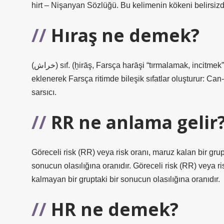
hirt – Nişanyan Sözlüğü. Bu kelimenin kökeni belirsizdir
Hıraş ne demek?
(ﺧﺮﺍﺵ) sıf. (ḫirāş, Farsça harāşі “tırmalamak, incitmek” kelimesinden) Sonuna geldiği kelimelere “tırmalamak” anlamı
eklenerek Farsça ritimde bileşik sıfatlar oluşturur: Ca
sarsıcı.
RR ne anlama gelir
Göreceli risk (RR) veya risk oranı, maruz kalan bir gru
sonucun olasılığına oranıdır. Göreceli risk (RR) veya ri
kalmayan bir gruptaki bir sonucun olasılığına oranıdır.
HR ne demek?