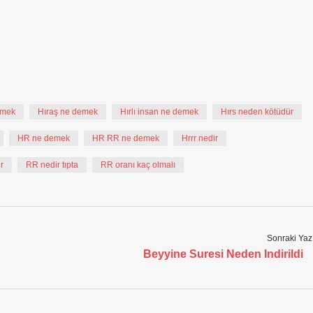
emek
Hıraş ne demek
Hırlı insan ne demek
Hırs neden kötüdür
HR ne demek
HR RR ne demek
Hrrr nedir
r
RR nedir tıpta
RR oranı kaç olmalı
Sonraki Yaz
Beyyine Suresi Neden Indirildi