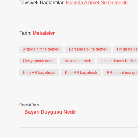
Tavsiyeli Bağlantılar:
Islamda Azimet Ne Demektir
Tarih:
Makaleler
Argoda hırt ne demek
Borsada RR ne demek
Hır gır ne d
Hırs yapmak nedir
Hırsın ne demek
Hırt ne demek Kürtçe
Kalp HR kaç olmalı
Kalp RR kaç olmalı
RR ne anlama geli
Önceki Yazı
Başarı Duygusu Nedir