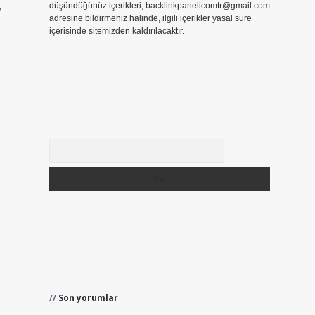
düşündüğünüz içerikleri,
backlinkpanelicomtr@gmail.com
”
adresine bildirmeniz halinde, ilgili içerikler yasal süre
içerisinde sitemizden kaldırılacaktır.
Arama
Son yorumlar