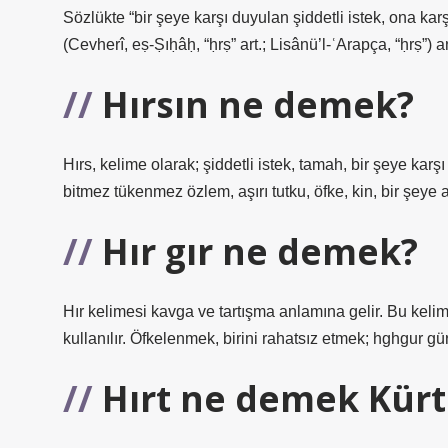
Sözlükte “bir şeye karşı duyulan şiddetli istek, ona karş
(Cevherî, eṣ-Ṣıḥâḥ, “ḥrṣ” art.; Lisânü’l-ʿArapça, “ḥrṣ”) a
Hırsın ne demek?
Hırs, kelime olarak; şiddetli istek, tamah, bir şeye karş
bitmez tükenmez özlem, aşırı tutku, öfke, kin, bir şeye 
Hır gır ne demek?
Hır kelimesi kavga ve tartışma anlamına gelir. Bu kel
kullanılır. Öfkelenmek, birini rahatsız etmek; hghgur gü
Hırt ne demek Kürt