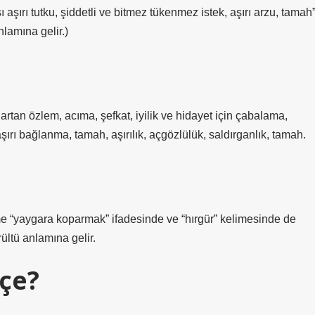
ı aşırı tutku, şiddetli ve bitmez tükenmez istek, aşırı arzu, tamah
nlamına gelir.)
ı artan özlem, acıma, şefkat, iyilik ve hidayet için çabalama,
aşırı bağlanma, tamah, aşırılık, açgözlülük, saldırganlık, tamah.
ime “yaygara koparmak” ifadesinde ve “hırgür” kelimesinde de
rültü anlamına gelir.
çe?