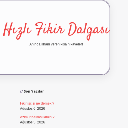
Hızlı Fikir Dalgası
Anında ilham veren kısa hikayeler!
Sidebar
ilbet yeni giriş
ilbet giriş
vd
Son Yazılar
Fikir işcisi ne demek ?
Ağustos 6, 2026
Azimut halkası kimin ?
Ağustos 5, 2026