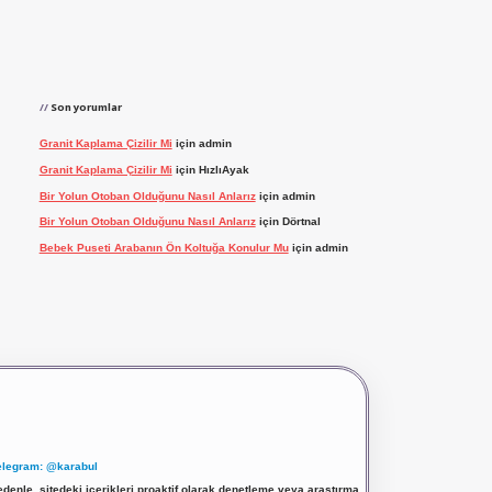
Son yorumlar
Granit Kaplama Çizilir Mi
için
admin
Granit Kaplama Çizilir Mi
için
HızlıAyak
Bir Yolun Otoban Olduğunu Nasıl Anlarız
için
admin
Bir Yolun Otoban Olduğunu Nasıl Anlarız
için
Dörtnal
Bebek Puseti Arabanın Ön Koltuğa Konulur Mu
için
admin
elegram: @karabul
denle, sitedeki içerikleri proaktif olarak denetleme veya araştırma