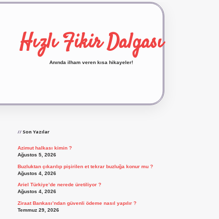
Hızlı Fikir Dalgası
Anında ilham veren kısa hikayeler!
Sidebar
ilbet yeni giriş
ilbet giriş
vdcasino giriş
betexp
Son Yazılar
Azimut halkası kimin ?
Ağustos 5, 2026
Buzluktan çıkarılıp pişirilen et tekrar buzluğa konur mu ?
Ağustos 4, 2026
Ariel Türkiye’de nerede üretiliyor ?
Ağustos 4, 2026
Ziraat Bankası’ndan güvenli ödeme nasıl yapılır ?
Temmuz 29, 2026