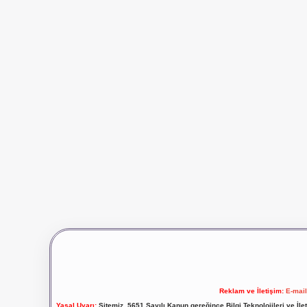
Reklam ve İletişim:
E-mai
Yasal Uyarı:
Sitemiz, 5651 Sayılı Kanun gereğince Bilgi Teknolojileri ve İl