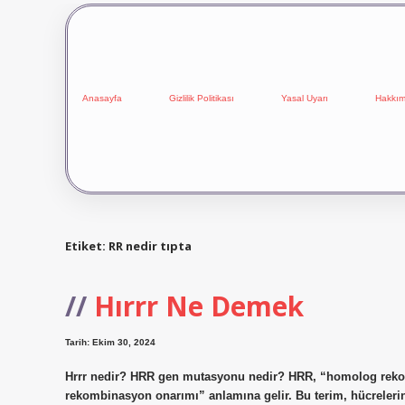
Anasayfa
Gizlilik Politikası
Yasal Uyarı
Hakkım
Etiket:
RR nedir tıpta
Hırrr Ne Demek
Tarih: Ekim 30, 2024
Hrrr nedir? HRR gen mutasyonu nedir? HRR, “homolog reko
rekombinasyon onarımı” anlamına gelir. Bu terim, hücrelerin 