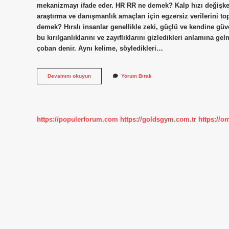
mekanizmayı ifade eder. HR RR ne demek? Kalp hızı değişkenliğ
araştırma ve danışmanlık amaçları için egzersiz verilerini to
demek? Hırslı insanlar genellikle zeki, güçlü ve kendine güven
bu kırılganlıklarını ve zayıflıklarını gizledikleri anlamına 
çoban denir. Aynı kelime, söyledikleri…
Hırrr
Devamını okuyun
Yorum Bırak
Ne
Demek
https://populerforum.com
https://goldsgym.com.tr
https://o