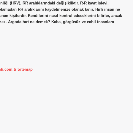
i (HRV), RR aralıklarındaki değişikliktir. R-R kayıt işlevi,
plamadan RR aralıklarını kaydetmenize olanak tanır. Hırlı insan ne
en kişilerdir. Kendilerini nasıl kontrol edeceklerini bilirler, ancak
gelmez. Argoda hırt ne demek? Kaba, görgüsüz ve cahil insanlara
mh.com.tr
Sitemap