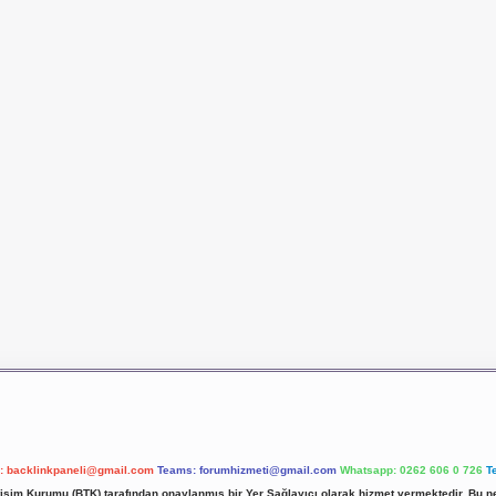
l:
backlinkpaneli@gmail.com
Teams:
forumhizmeti@gmail.com
Whatsapp: 0262 606 0 726
T
etişim Kurumu (BTK) tarafından onaylanmış bir Yer Sağlayıcı olarak hizmet vermektedir. Bu ne