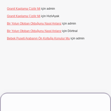
Granit Kaplama Çizilir Mi
için
admin
Granit Kaplama Çizilir Mi
için
HızlıAyak
Bir Yolun Otoban Olduğunu Nasıl Anlarız
için
admin
Bir Yolun Otoban Olduğunu Nasıl Anlarız
için
Dörtnal
Bebek Puseti Arabanın Ön Koltuğa Konulur Mu
için
admin
vdcasino giriş
betexper