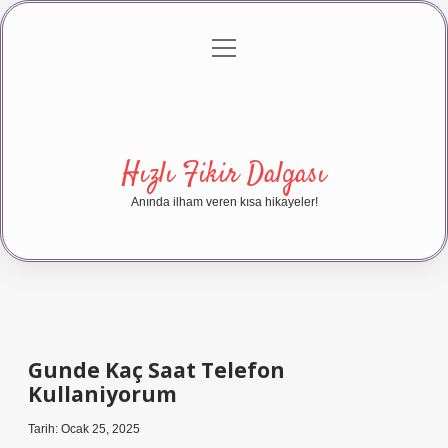
menüyü
Anasayfa
Gizlilik Politikası
Yasal Uyarı
aç
Hakkımızda
Hızlı Fikir Dalgası
Anında ilham veren kısa hikayeler!
Gunde Kaç Saat Telefon
Kullaniyorum
Tarih: Ocak 25, 2025