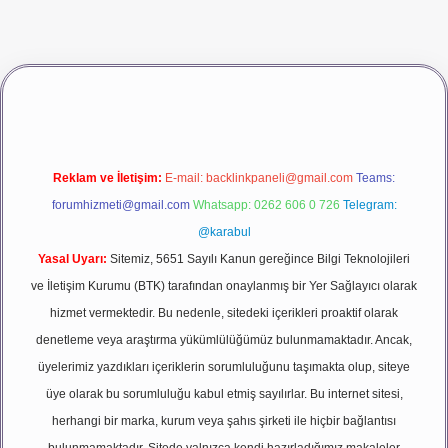
ş
vdcasino giriş
betexper
Reklam ve İletişim:
E-mail:
backlinkpaneli@gmail.com
Teams:
forumhizmeti@gmail.com
Whatsapp: 0262 606 0 726
Telegram:
@karabul
Yasal Uyarı:
Sitemiz, 5651 Sayılı Kanun gereğince Bilgi Teknolojileri
ve İletişim Kurumu (BTK) tarafından onaylanmış bir Yer Sağlayıcı olarak
hizmet vermektedir. Bu nedenle, sitedeki içerikleri proaktif olarak
denetleme veya araştırma yükümlülüğümüz bulunmamaktadır. Ancak,
üyelerimiz yazdıkları içeriklerin sorumluluğunu taşımakta olup, siteye
üye olarak bu sorumluluğu kabul etmiş sayılırlar. Bu internet sitesi,
herhangi bir marka, kurum veya şahıs şirketi ile hiçbir bağlantısı