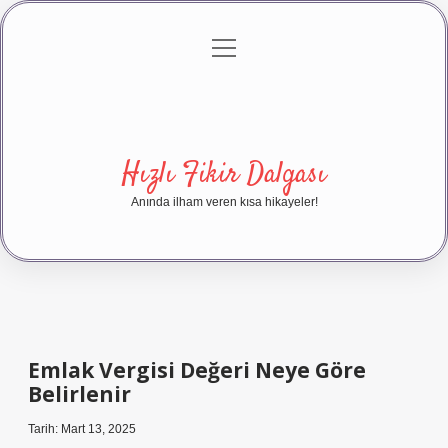
menüyü
Anasayfa
Gizlilik Politikası
Yasal Uyarı
aç
Hakkımızda
Hızlı Fikir Dalgası
Anında ilham veren kısa hikayeler!
Emlak Vergisi Değeri Neye Göre
Belirlenir
Tarih: Mart 13, 2025