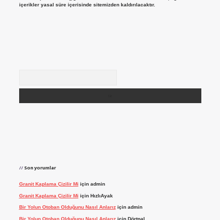
içerikler yasal süre içerisinde sitemizden kaldırılacaktır.
Arama
Son yorumlar
Granit Kaplama Çizilir Mi
için
admin
Granit Kaplama Çizilir Mi
için
HızlıAyak
Bir Yolun Otoban Olduğunu Nasıl Anlarız
için
admin
Bir Yolun Otoban Olduğunu Nasıl Anlarız
için
Dörtnal