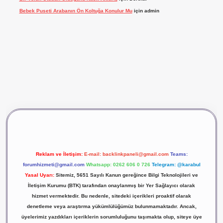
Bebek Puseti Arabanın Ön Koltuğa Konulur Mu
için
admin
vdcasino giriş
betexper
Reklam ve İletişim:
E-mail:
backlinkpaneli@gmail.com
Teams:
forumhizmeti@gmail.com
Whatsapp: 0262 606 0 726
Telegram: @karabul
Yasal Uyarı:
Sitemiz, 5651 Sayılı Kanun gereğince Bilgi Teknolojileri ve
İletişim Kurumu (BTK) tarafından onaylanmış bir Yer Sağlayıcı olarak
hizmet vermektedir. Bu nedenle, sitedeki içerikleri proaktif olarak
denetleme veya araştırma yükümlülüğümüz bulunmamaktadır. Ancak,
üyelerimiz yazdıkları içeriklerin sorumluluğunu taşımakta olup, siteye üye