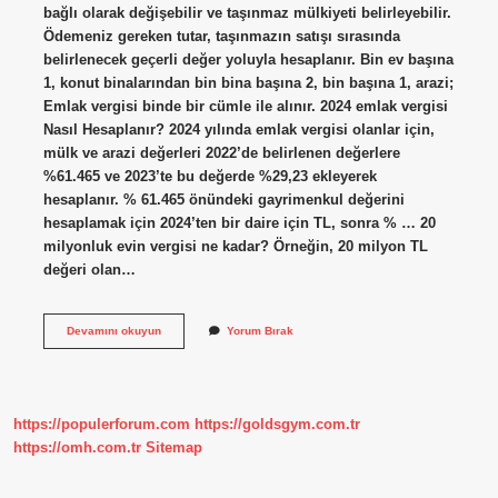
bağlı olarak değişebilir ve taşınmaz mülkiyeti belirleyebilir.
Ödemeniz gereken tutar, taşınmazın satışı sırasında
belirlenecek geçerli değer yoluyla hesaplanır. Bin ev başına
1, konut binalarından bin bina başına 2, bin başına 1, arazi;
Emlak vergisi binde bir cümle ile alınır. 2024 emlak vergisi
Nasıl Hesaplanır? 2024 yılında emlak vergisi olanlar için,
mülk ve arazi değerleri 2022’de belirlenen değerlere
%61.465 ve 2023’te bu değerde %29,23 ekleyerek
hesaplanır. % 61.465 önündeki gayrimenkul değerini
hesaplamak için 2024’ten bir daire için TL, sonra % … 20
milyonluk evin vergisi ne kadar? Örneğin, 20 milyon TL
değeri olan…
Emlak
Devamını okuyun
Yorum Bırak
Vergisi
Değeri
Neye
Göre
Belirlenir
https://populerforum.com
https://goldsgym.com.tr
https://omh.com.tr
Sitemap