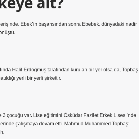
keye ait?
şverişinde. Ebek’in başarısından sonra Ebebek, dünyadaki nadir
dönüştü.
ılında Halil Erdoğmuş tarafından kurulan bir yer olsa da, Topbaş
dığı yerli bir yerli şirkettir.
çocuğu var. Lise eğitimini Ösküdar Fazilet Erkek Lisesi’nde
ölgelerinde çalışmaya devam etti. Mahmud Muhammed Topbaş;
h.