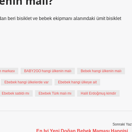
enin malı?
n beri bisiklet ve bebek ekipmanı alanındaki ümit bisiklet
n markası
BABY2GO hangi ülkenin malı
Bebek hangi ülkenin malı
Ebebek hangi ülkelerde var
Ebebek hangi ülkeye ait
Ebebek satıldı mı
Ebebek Türk malı mı
Halil Erdoğmuş kimdir
Sonraki Yaz
En Iyi Yeni Doğan Bebek Maması Hangisi