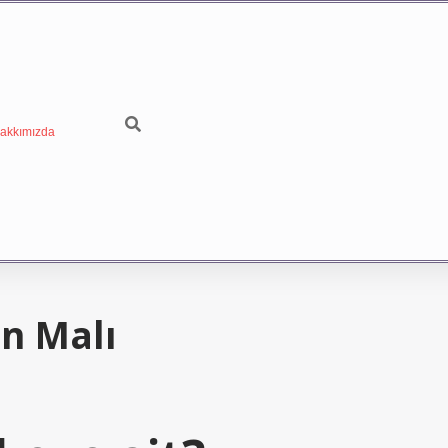
akkımızda
n Malı