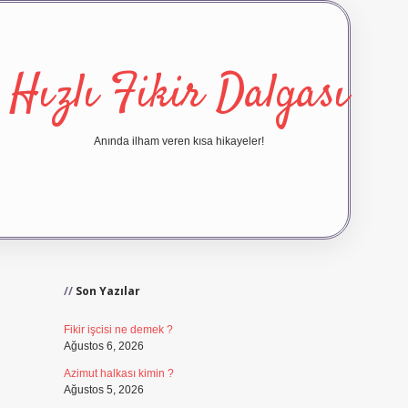
Hızlı Fikir Dalgası
Anında ilham veren kısa hikayeler!
Sidebar
ilbet yeni giriş
ilbet giriş
vd
Son Yazılar
Fikir işcisi ne demek ?
Ağustos 6, 2026
Azimut halkası kimin ?
Ağustos 5, 2026