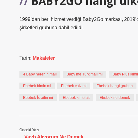
BABY2GO hangi ülk
1999’dan beri hizmet verdiği Baby2Go markası, 2019’da
şirketleri grubuna dahil edildi.
Tarih:
Makaleler
4 Baby nerenin malı
Baby me Türk malı mı
Baby Plus kimi
Ebebek bimin mi
Ebebek caiz mi
Ebebek hangi grubun
Ebebek İsrailin mi
Ebebek kime ait
Ebebek ne demek
Önceki Yazı
Vayb Alıyorum Ne Demek