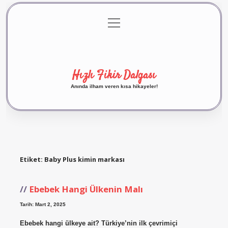
menüyü
Anasayfa
Gizlilik Politikası
Yasal Uyarı
aç
Hakkımızda
Hızlı Fikir Dalgası
Anında ilham veren kısa hikayeler!
Etiket:
Baby Plus kimin markası
Ebebek Hangi Ülkenin Malı
Tarih: Mart 2, 2025
Ebebek hangi ülkeye ait? Türkiye’nin ilk çevrimiçi