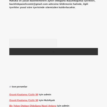
Hukuka ve yasal düzenlemelere aykırı olduğunu düşündüğünüz içerikleri,
backlinkpanelicomtr@gmail.com
adresine bildirmeniz halinde, ilgili
içerikler yasal süre içerisinde sitemizden kaldırılacaktır.
Arama
Son yorumlar
Granit Kaplama Çizilir Mi
için
admin
Granit Kaplama Çizilir Mi
için
HızlıAyak
Bir Yolun Otoban Olduğunu Nasıl Anlarız
için
admin