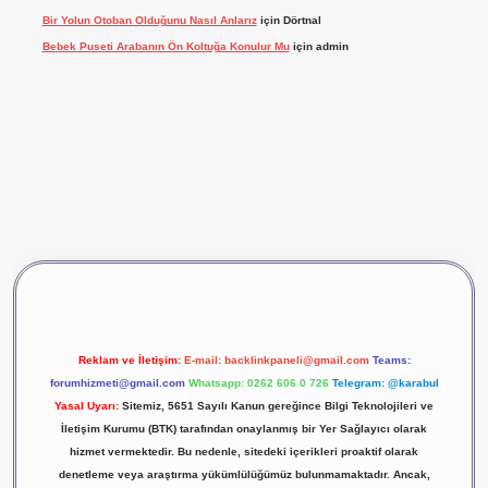
Bir Yolun Otoban Olduğunu Nasıl Anlarız
için
Dörtnal
Bebek Puseti Arabanın Ön Koltuğa Konulur Mu
için
admin
vdcasino giriş
betexper
Reklam ve İletişim:
E-mail:
backlinkpaneli@gmail.com
Teams:
forumhizmeti@gmail.com
Whatsapp: 0262 606 0 726
Telegram: @karabul
Yasal Uyarı:
Sitemiz, 5651 Sayılı Kanun gereğince Bilgi Teknolojileri ve
İletişim Kurumu (BTK) tarafından onaylanmış bir Yer Sağlayıcı olarak
hizmet vermektedir. Bu nedenle, sitedeki içerikleri proaktif olarak
denetleme veya araştırma yükümlülüğümüz bulunmamaktadır. Ancak,