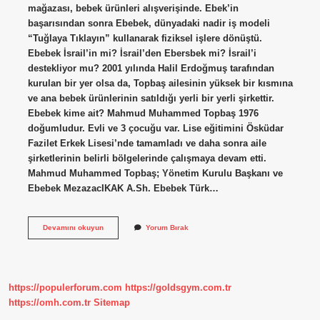
mağazası, bebek ürünleri alışverişinde. Ebek’in
başarısından sonra Ebebek, dünyadaki nadir iş modeli
“Tuğlaya Tıklayın” kullanarak fiziksel işlere dönüştü.
Ebebek İsrail’in mi? İsrail’den Ebersbek mi? İsrail’i
destekliyor mu? 2001 yılında Halil Erdoğmuş tarafından
kurulan bir yer olsa da, Topbaş ailesinin yüksek bir kısmına
ve ana bebek ürünlerinin satıldığı yerli bir yerli şirkettir.
Ebebek kime ait? Mahmud Muhammed Topbaş 1976
doğumludur. Evli ve 3 çocuğu var. Lise eğitimini Ösküdar
Fazilet Erkek Lisesi’nde tamamladı ve daha sonra aile
şirketlerinin belirli bölgelerinde çalışmaya devam etti.
Mahmud Muhammed Topbaş; Yönetim Kurulu Başkanı ve
Ebebek MezazacIKAK A.Sh. Ebebek Türk…
Ebebek
Devamını okuyun
Yorum Bırak
Hangi
Ülkenin
Malı
https://populerforum.com
https://goldsgym.com.tr
https://omh.com.tr
Sitemap