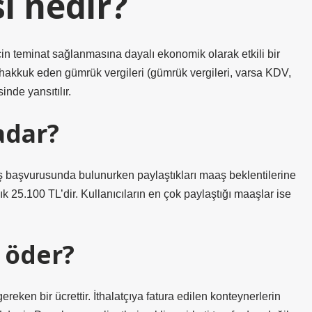
i nedir?
çin teminat sağlanmasına dayalı ekonomik olarak etkili bir
 tahakkuk eden gümrük vergileri (gümrük vergileri, varsa KDV,
nde yansıtılır.
adar?
 iş başvurusunda bulunurken paylaştıkları maaş beklentilerine
k 25.100 TL’dir. Kullanıcıların en çok paylaştığı maaşlar ise
 öder?
reken bir ücrettir. İthalatçıya fatura edilen konteynerlerin