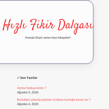
Hızlı Fikir Dalgası
Anında ilham veren kısa hikayeler!
Sidebar
ilbet yeni giriş
ilbet giriş
vdc
Son Yazılar
Azimut halkası kimin ?
Ağustos 5, 2026
Buzluktan çıkarılıp pişirilen et tekrar buzluğa konur mu ?
Ağustos 4, 2026