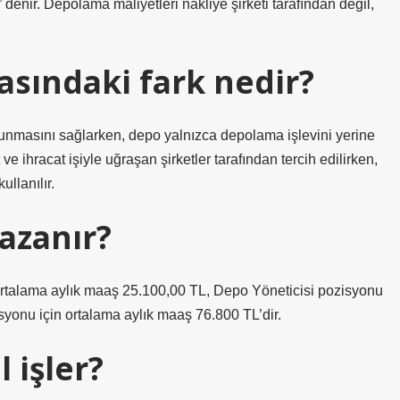
enir. Depolama maliyetleri nakliye şirketi tarafından değil,
asındaki fark nedir?
unmasını sağlarken, depo yalnızca depolama işlevini yerine
ve ihracat işiyle uğraşan şirketler tarafından tercih edilirken,
ullanılır.
azanır?
talama aylık maaş 25.100,00 TL, Depo Yöneticisi pozisyonu
syonu için ortalama aylık maaş 76.800 TL’dir.
 işler?