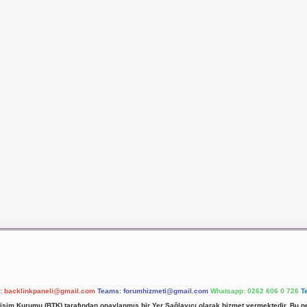
l:
backlinkpaneli@gmail.com
Teams:
forumhizmeti@gmail.com
Whatsapp: 0262 606 0 726
T
etişim Kurumu (BTK) tarafından onaylanmış bir Yer Sağlayıcı olarak hizmet vermektedir. Bu ne