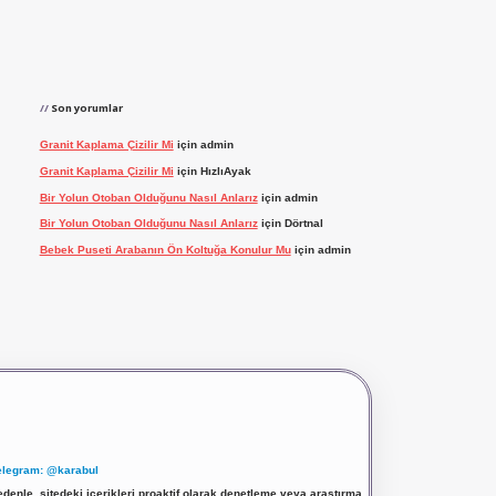
Son yorumlar
Granit Kaplama Çizilir Mi
için
admin
Granit Kaplama Çizilir Mi
için
HızlıAyak
Bir Yolun Otoban Olduğunu Nasıl Anlarız
için
admin
Bir Yolun Otoban Olduğunu Nasıl Anlarız
için
Dörtnal
Bebek Puseti Arabanın Ön Koltuğa Konulur Mu
için
admin
elegram: @karabul
denle, sitedeki içerikleri proaktif olarak denetleme veya araştırma