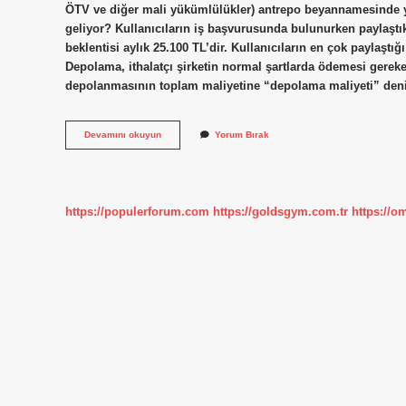
ÖTV ve diğer mali yükümlülükler) antrepo beyannamesinde yans
geliyor? Kullanıcıların iş başvurusunda bulunurken paylaştık
beklentisi aylık 25.100 TL’dir. Kullanıcıların en çok paylaştı
Depolama, ithalatçı şirketin normal şartlarda ödemesi gereken 
depolanmasının toplam maliyetine “depolama maliyeti” de
Antrepo
Devamını okuyun
Yorum Bırak
Ücretini
Kim
Öder
https://populerforum.com
https://goldsgym.com.tr
https://o