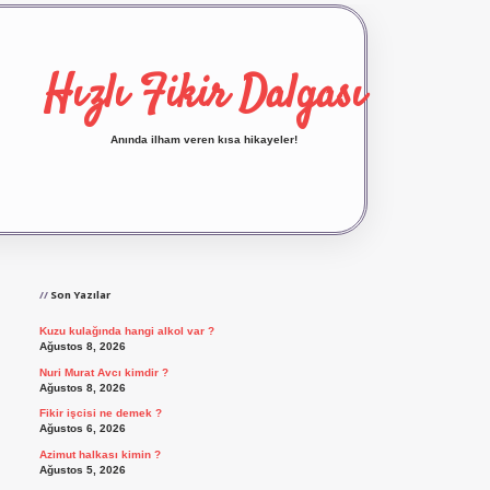
Hızlı Fikir Dalgası
Anında ilham veren kısa hikayeler!
Sidebar
ilbet yeni giriş
ilbet giriş
vdcasino giriş
betexp
Son Yazılar
Kuzu kulağında hangi alkol var ?
Ağustos 8, 2026
Nuri Murat Avcı kimdir ?
Ağustos 8, 2026
Fikir işcisi ne demek ?
Ağustos 6, 2026
Azimut halkası kimin ?
Ağustos 5, 2026