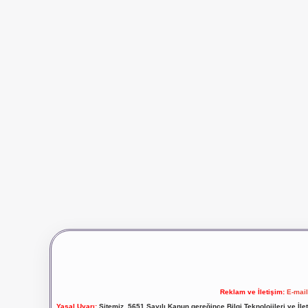
Reklam ve İletişim:
E-mai
Yasal Uyarı:
Sitemiz, 5651 Sayılı Kanun gereğince Bilgi Teknolojileri ve İl