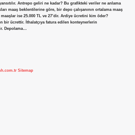
ıtılır. Antrepo geliri ne kadar? Bu grafikteki veriler ne anlama
ları maaş beklentilerine göre, bir depo çalışanının ortalama maaş
ğı maaşlar ise 25.000 TL ve 27’dir. Ardiye ücretini kim öder?
bir ücrettir. İthalatçıya fatura edilen konteynerlerin
nir. Depolama…
mh.com.tr
Sitemap