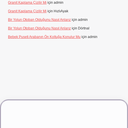
Granit Kaplama Çizilir Mi
için
admin
Granit Kaplama Çizilir Mi
için
HızlıAyak
Bir Yolun Otoban Olduğunu Nasıl Anlarız
için
admin
Bir Yolun Otoban Olduğunu Nasıl Anlarız
için
Dörtnal
Bebek Puseti Arabanın Ön Koltuğa Konulur Mu
için
admin
dcasino giriş
betexper