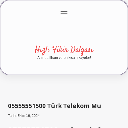
menüyü
Anasayfa
Gizlilik Politikası
Yasal Uyarı
aç
Hakkımızda
Hızlı Fikir Dalgası
Anında ilham veren kısa hikayeler!
05555551500 Türk Telekom Mu
Tarih: Ekim 16, 2024