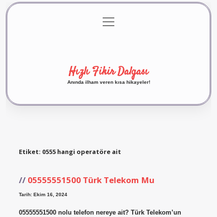
menüyü
Anasayfa
Gizlilik Politikası
Yasal Uyarı
aç
Hakkımızda
Hızlı Fikir Dalgası
Anında ilham veren kısa hikayeler!
Etiket:
0555 hangi operatöre ait
05555551500 Türk Telekom Mu
Tarih: Ekim 16, 2024
05555551500 nolu telefon nereye ait? Türk Telekom’un