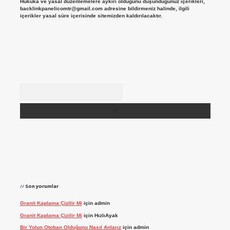
Hukuka ve yasal düzenlemelere aykırı olduğunu düşündüğünüz içerikleri,
backlinkpanelicomtr@gmail.com
adresine bildirmeniz halinde, ilgili
içerikler yasal süre içerisinde sitemizden kaldırılacaktır.
Arama
Son yorumlar
Granit Kaplama Çizilir Mi
için
admin
Granit Kaplama Çizilir Mi
için
HızlıAyak
Bir Yolun Otoban Olduğunu Nasıl Anlarız
için
admin