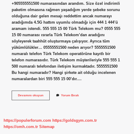
+905555551500 numarasından arandım. Size özel indirimli
paketim olmasına rağmen yaşadığım yerde şebeke sorunu
olduğuna dair gelen mesajı reddettim ancak numarayı
aradığımda 4.5G hattım uyumlu olmadığı için 444 1 444’ü
aramam istendi. 555 555 15 00 Türk Telekom mu? 0555 555
15 00 numarası ısrarla Türk Telekom’dan aradığını
söyleyerek taahhüt oluşturmaya çalışıyor. Ayrıca tüm
yükümlülükler… 05555551500 neden arıyor? 5555551500
numaralı telefon Türk Telekom operatörüne kayıtlı bir
telefon numarasıdır. Türk Telekom müşterileriyle 555 555 1
500 numaralı telefondan iletişim kurmaktadır. 5555551500
Bu hangi numaradır? Hangi şirkete ait olduğu incelenen
numaralardan biri 555 555 15 00’dır.…
05555551500
Devamını okuyun
Yorum Bırak
Türk
Telekom
Mu
https://populerforum.com
https://goldsgym.com.tr
https://omh.com.tr
Sitemap