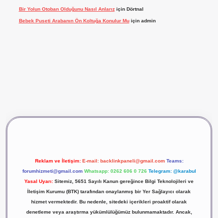
Bir Yolun Otoban Olduğunu Nasıl Anlarız
için
Dörtnal
Bebek Puseti Arabanın Ön Koltuğa Konulur Mu
için
admin
vdcasino giriş
betexper
Reklam ve İletişim:
E-mail:
backlinkpaneli@gmail.com
Teams:
forumhizmeti@gmail.com
Whatsapp: 0262 606 0 726
Telegram: @karabul
Yasal Uyarı:
Sitemiz, 5651 Sayılı Kanun gereğince Bilgi Teknolojileri ve
İletişim Kurumu (BTK) tarafından onaylanmış bir Yer Sağlayıcı olarak
hizmet vermektedir. Bu nedenle, sitedeki içerikleri proaktif olarak
denetleme veya araştırma yükümlülüğümüz bulunmamaktadır. Ancak,