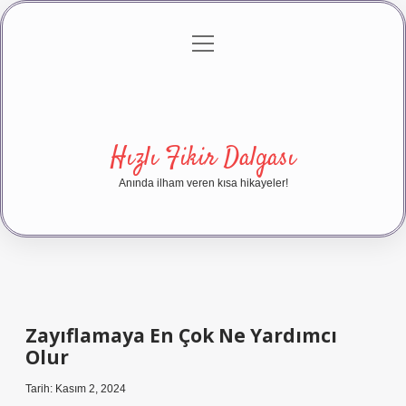
menüyü
Anasayfa
Gizlilik Politikası
Yasal Uyarı
aç
Hakkımızda
Hızlı Fikir Dalgası
Anında ilham veren kısa hikayeler!
Zayıflamaya En Çok Ne Yardımcı
Olur
Tarih: Kasım 2, 2024