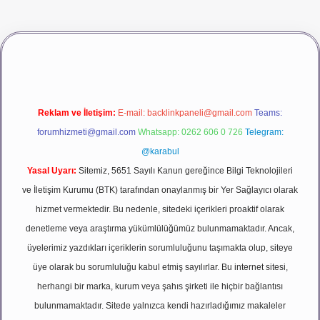
vdcasino giriş
betexper
Reklam ve İletişim:
E-mail:
backlinkpaneli@gmail.com
Teams:
forumhizmeti@gmail.com
Whatsapp: 0262 606 0 726
Telegram:
@karabul
Yasal Uyarı:
Sitemiz, 5651 Sayılı Kanun gereğince Bilgi Teknolojileri
ve İletişim Kurumu (BTK) tarafından onaylanmış bir Yer Sağlayıcı olarak
hizmet vermektedir. Bu nedenle, sitedeki içerikleri proaktif olarak
denetleme veya araştırma yükümlülüğümüz bulunmamaktadır. Ancak,
üyelerimiz yazdıkları içeriklerin sorumluluğunu taşımakta olup, siteye
üye olarak bu sorumluluğu kabul etmiş sayılırlar. Bu internet sitesi,
herhangi bir marka, kurum veya şahıs şirketi ile hiçbir bağlantısı
bulunmamaktadır. Sitede yalnızca kendi hazırladığımız makaleler