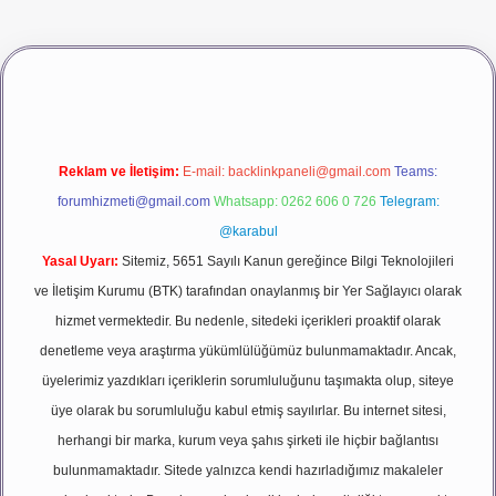
dcasino giriş
betexper
Reklam ve İletişim:
E-mail:
backlinkpaneli@gmail.com
Teams:
forumhizmeti@gmail.com
Whatsapp: 0262 606 0 726
Telegram:
@karabul
Yasal Uyarı:
Sitemiz, 5651 Sayılı Kanun gereğince Bilgi Teknolojileri
ve İletişim Kurumu (BTK) tarafından onaylanmış bir Yer Sağlayıcı olarak
hizmet vermektedir. Bu nedenle, sitedeki içerikleri proaktif olarak
denetleme veya araştırma yükümlülüğümüz bulunmamaktadır. Ancak,
üyelerimiz yazdıkları içeriklerin sorumluluğunu taşımakta olup, siteye
üye olarak bu sorumluluğu kabul etmiş sayılırlar. Bu internet sitesi,
herhangi bir marka, kurum veya şahıs şirketi ile hiçbir bağlantısı
bulunmamaktadır. Sitede yalnızca kendi hazırladığımız makaleler