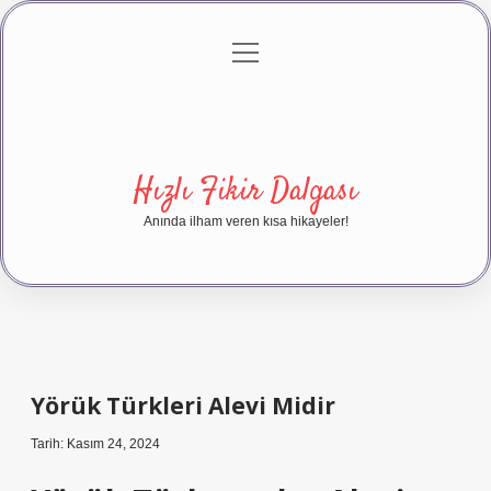
menüyü
Anasayfa
Gizlilik Politikası
Yasal Uyarı
aç
Hakkımızda
Hızlı Fikir Dalgası
Anında ilham veren kısa hikayeler!
Yörük Türkleri Alevi Midir
Tarih: Kasım 24, 2024