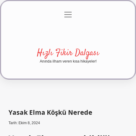
menüyü
Anasayfa
Gizlilik Politikası
Yasal Uyarı
aç
Hakkımızda
Hızlı Fikir Dalgası
Anında ilham veren kısa hikayeler!
Yasak Elma Köşkü Nerede
Tarih: Ekim 8, 2024