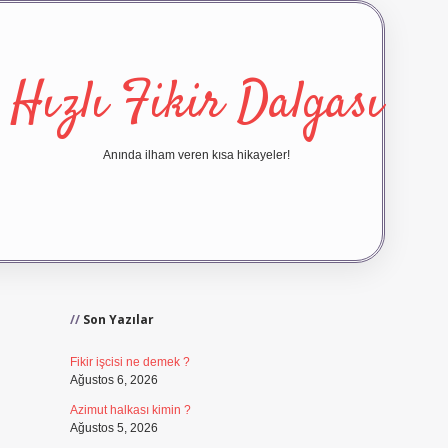
Hızlı Fikir Dalgası
Anında ilham veren kısa hikayeler!
Sidebar
ilbet yeni giriş
ilbet giriş
vdc
Son Yazılar
Fikir işcisi ne demek ?
Ağustos 6, 2026
Azimut halkası kimin ?
Ağustos 5, 2026