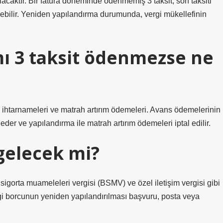
lacaktır. Bir fatura döneminde ödenmemiş 3 taksit, son taksiti
bilir. Yeniden yapılandırma durumunda, vergi mükellefinin
mı 3 taksit ödenmezse ne
 ihtarnameleri ve matrah artırım ödemeleri. Avans ödemelerinin
eder ve yapılandırma ile matrah artırım ödemeleri iptal edilir.
gelecek mi?
sigorta muameleleri vergisi (BSMV) ve özel iletişim vergisi gibi
rgi borcunun yeniden yapılandırılması başvuru, posta veya