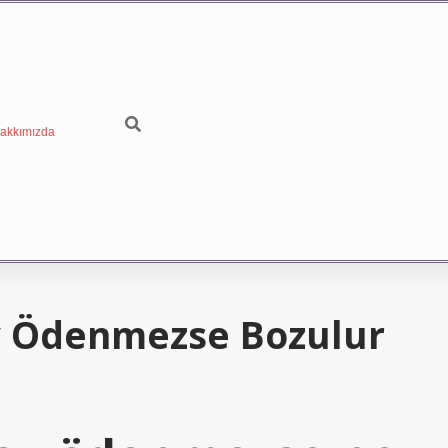
akkımızda
y Ödenmezse Bozulur