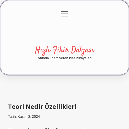
menüyü
Anasayfa
Gizlilik Politikası
Yasal Uyarı
aç
Hakkımızda
Hızlı Fikir Dalgası
Anında ilham veren kısa hikayeler!
Teori Nedir Özellikleri
Tarih: Kasım 2, 2024