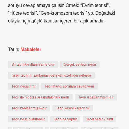
soruyu cevaplamaya çalışır. Örnek: “Evrim teorisi”,
“Hücre teorisi”, “Gen-kromozom teorisi” vb. Doğadaki
olaylar için güçlü kanıtlar içeren bir açıklamadır.
Tarih:
Makaleler
Bir teori kanıtlanırsa ne olur
Gerçek ve teori nedir
İyi bir teorinin sağlaması gereken özellikler nelerdir
Teori değişir mi
Teori hangi sorulara cevap verir
Teori ile hipotez arasındaki fark nedir
Teori ispatlanmış mıdır
Teori kanıtlanmış mıdır
Teori kesinlik içerir mi
Teori ne için kullanılır
Teori ne yapılır
Teori nedir 7 sınıf