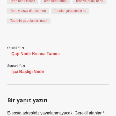
Teori nedir kısaca
Teori nedir örnek
Teori ve pratik nedir
Teori yasaya dönüşür mü
Teoriler çürütülebilir mi
Teorinin eş anlamlısı nedir
Önceki Yazı
Çap Nedir Kısaca Tanımı
Sonraki Yazı
Işçi Başlığı Nedir
Bir yanıt yazın
E-posta adresiniz yayınlanmayacak.
Gerekli alanlar
*