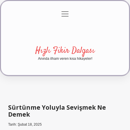
menüyü
Anasayfa
Gizlilik Politikası
Yasal Uyarı
aç
Hakkımızda
Hızlı Fikir Dalgası
Anında ilham veren kısa hikayeler!
Sürtünme Yoluyla Sevişmek Ne
Demek
Tarih: Şubat 18, 2025