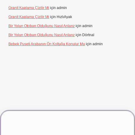
Granit Kaplama Çizilir Mi
için
admin
Granit Kaplama Çizilir Mi
için
HızlıAyak
Bir Yolun Otoban Olduğunu Nasıl Anlarız
için
admin
Bir Yolun Otoban Olduğunu Nasıl Anlarız
için
Dörtnal
Bebek Puseti Arabanın Ön Koltuğa Konulur Mu
için
admin
vdcasino giriş
betexper