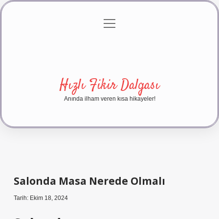
menüyü
Anasayfa
Gizlilik Politikası
Yasal Uyarı
aç
Hakkımızda
Hızlı Fikir Dalgası
Anında ilham veren kısa hikayeler!
Salonda Masa Nerede Olmalı
Tarih: Ekim 18, 2024