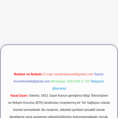
dcasino giriş
betexper
Reklam ve İletişim:
E-mail:
backlinkpaneli@gmail.com
Teams:
forumhizmeti@gmail.com
Whatsapp: 0262 606 0 726
Telegram:
@karabul
Yasal Uyarı:
Sitemiz, 5651 Sayılı Kanun gereğince Bilgi Teknolojileri
ve İletişim Kurumu (BTK) tarafından onaylanmış bir Yer Sağlayıcı olarak
hizmet vermektedir. Bu nedenle, sitedeki içerikleri proaktif olarak
denetleme veya araştırma yükümlülüğümüz bulunmamaktadır. Ancak,