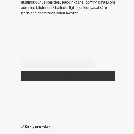
düşündüğünüz içerikleri,
backlinkpanelicomtr@gmail.com
adresine bildirmeniz halinde, ilgili içerikler yasal süre
ş
içerisinde sitemizden kaldırılacaktır.
Arama
Son yorumlar