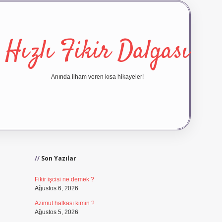
Hızlı Fikir Dalgası
Anında ilham veren kısa hikayeler!
Sidebar
ilbet yeni giriş
ilbet giriş
vdc
Son Yazılar
Fikir işcisi ne demek ?
Ağustos 6, 2026
Azimut halkası kimin ?
Ağustos 5, 2026