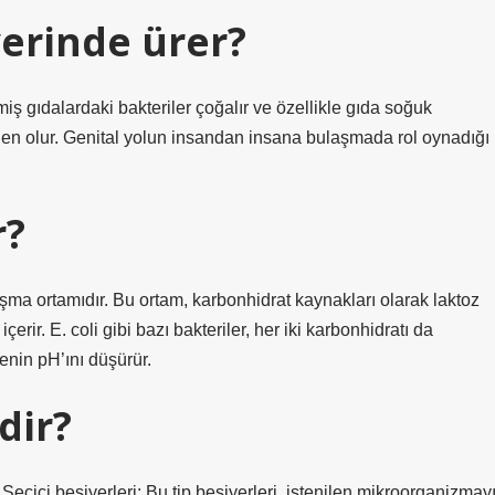
yerinde ürer?
nmiş gıdalardaki bakteriler çoğalır ve özellikle gıda soğuk
den olur. Genital yolun insandan insana bulaşmada rol oynadığı
r?
laşma ortamıdır. Bu ortam, karbonhidrat kaynakları olarak laktoz
erir. E. coli gibi bazı bakteriler, her iki karbonhidratı da
enin pH’ını düşürür.
dir?
 Seçici besiyerleri: Bu tip besiyerleri, istenilen mikroorganizmay