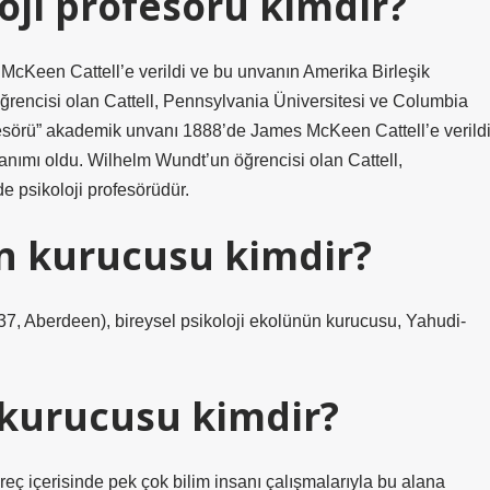
oji profesörü kimdir?
McKeen Cattell’e verildi ve bu unvanın Amerika Birleşik
öğrencisi olan Cattell, Pennsylvania Üniversitesi ve Columbia
ofesörü” akademik unvanı 1888’de James McKeen Cattell’e verild
lanımı oldu. Wilhelm Wundt’un öğrencisi olan Cattell,
e psikoloji profesörüdür.
in kurucusu kimdir?
37, Aberdeen), bireysel psikoloji ekolünün kurucusu, Yahudi-
n kurucusu kimdir?
süreç içerisinde pek çok bilim insanı çalışmalarıyla bu alana