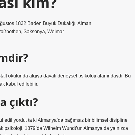
ası kim?
ustos 1832 Baden Büyük Dükalığı, Alman
roßbothen, Saksonya, Weimar
imdir?
alt okulunda algıya dayalı deneysel psikoloji alanındaydı. Bu
k kabul edilebilir.
a çıktı?
ul ediliyordu, ta ki Almanya’da bağımsız bir bilimsel disipline
rak psikoloji, 1879’da Wilhelm Wundt’un Almanya’da yalnızca