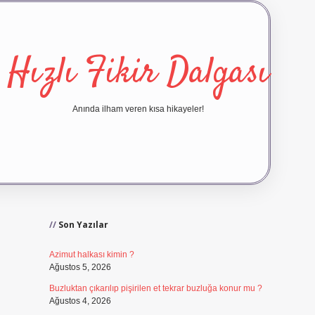
Hızlı Fikir Dalgası
Anında ilham veren kısa hikayeler!
Sidebar
ilbet yeni giriş
ilbet giriş
vdc
Son Yazılar
Azimut halkası kimin ?
Ağustos 5, 2026
Buzluktan çıkarılıp pişirilen et tekrar buzluğa konur mu ?
Ağustos 4, 2026