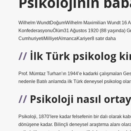
Psikolojinin bab
Wilhelm WundtDoğumWilhelm Maximilian Wundt 16 Ağ
KonfederasyonuÖlüm31 Ağustos 1920 (88 yaşında) G
CumhuriyetiMilliyetAlmancaKariyer8 satır daha
İlk Türk psikolog k
Prof. Mümtaz Turhan’ın 1944’e kadarki çalışmaları Gest
nedenle Batılı anlamda ilk Türk deneysel psikolog olara
Psikoloji nasıl ortay
Psikoloji, 1870’lere kadar felsefenin bir dalı olarak kab
dönüşene kadar. Bilinçli deneysel araştırma alanı ola