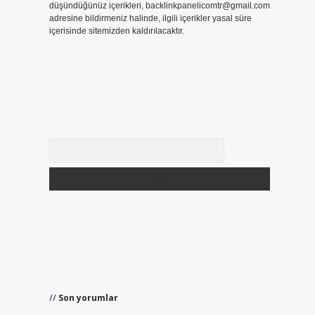
düşündüğünüz içerikleri,
backlinkpanelicomtr@gmail.com
adresine bildirmeniz halinde, ilgili içerikler yasal süre
içerisinde sitemizden kaldırılacaktır.
i
Arama
Son yorumlar