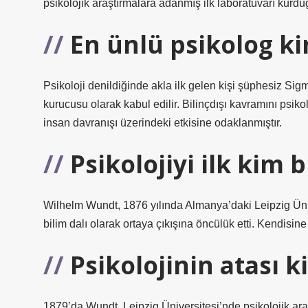
psikolojik araştırmalara adanmış ilk laboratuvarı kurd
En ünlü psikolog k
Psikoloji denildiğinde akla ilk gelen kişi şüphesiz Sig
kurucusu olarak kabul edilir. Bilinçdışı kavramını psikol
insan davranışı üzerindeki etkisine odaklanmıştır.
Psikolojiyi ilk kim 
Wilhelm Wundt, 1876 yılında Almanya’daki Leipzig Ünive
bilim dalı olarak ortaya çıkışına öncülük etti. Kendisine
Psikolojinin atası k
1879’da Wundt, Leipzig Üniversitesi’nde psikolojik araş