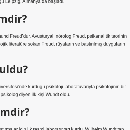
uğu Leipzig, Almanya’da başladı.
imdir?
mund Freud’dur. Avusturyalı nörolog Freud, psikanalitik teorinin
ojik literatüre sokan Freud, rüyaların ve bastırılmış duyguların
buldu?
rsitesi’nde kurduğu psikoloji laboratuvarıyla psikolojinin bir
 psikolog diyen ilk kişi Wundt oldu.
imdir?
tırmalar için ilk resmi laboratuvarı kurdu. Wilhelm Wundt’tan