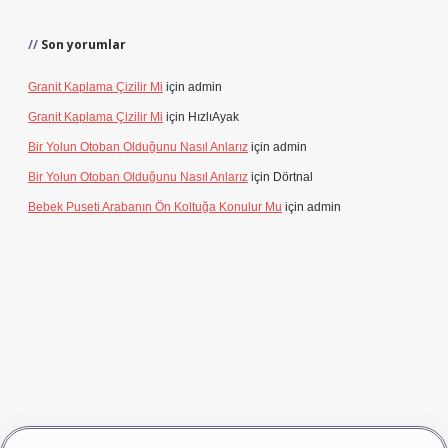
Son yorumlar
Granit Kaplama Çizilir Mi
için
admin
Granit Kaplama Çizilir Mi
için
HızlıAyak
Bir Yolun Otoban Olduğunu Nasıl Anlarız
için
admin
Bir Yolun Otoban Olduğunu Nasıl Anlarız
için
Dörtnal
Bebek Puseti Arabanın Ön Koltuğa Konulur Mu
için
admin
vdcasino giriş
betexper