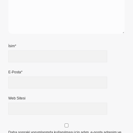
İsim*
E-Posta*
Web Sitesi
Daha sonraki yorumlarımda kullanılması için adım, e-posta adresim ve