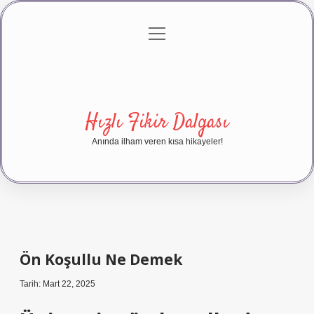
menüyü
Anasayfa
Gizlilik Politikası
Yasal Uyarı
aç
Hakkımızda
Hızlı Fikir Dalgası
Anında ilham veren kısa hikayeler!
Ön Koşullu Ne Demek
Tarih: Mart 22, 2025