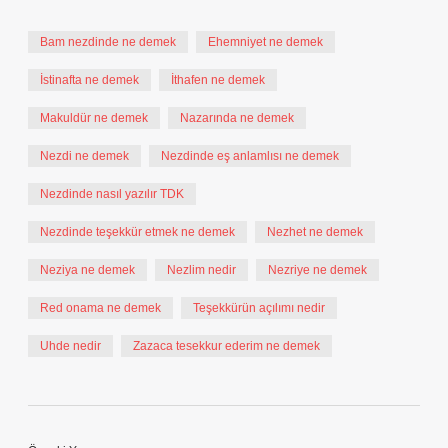
Bam nezdinde ne demek
Ehemniyet ne demek
İstinafta ne demek
İthafen ne demek
Makuldür ne demek
Nazarında ne demek
Nezdi ne demek
Nezdinde eş anlamlısı ne demek
Nezdinde nasıl yazılır TDK
Nezdinde teşekkür etmek ne demek
Nezhet ne demek
Neziya ne demek
Nezlim nedir
Nezriye ne demek
Red onama ne demek
Teşekkürün açılımı nedir
Uhde nedir
Zazaca tesekkur ederim ne demek