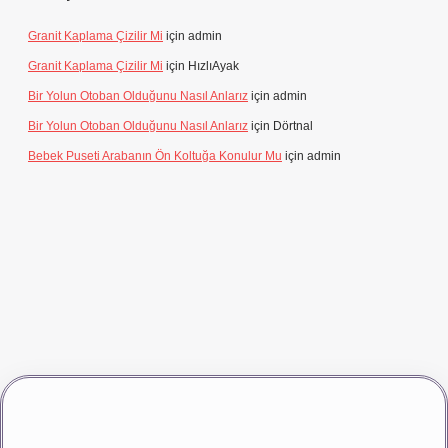
Granit Kaplama Çizilir Mi
için
admin
Granit Kaplama Çizilir Mi
için
HızlıAyak
Bir Yolun Otoban Olduğunu Nasıl Anlarız
için
admin
Bir Yolun Otoban Olduğunu Nasıl Anlarız
için
Dörtnal
Bebek Puseti Arabanın Ön Koltuğa Konulur Mu
için
admin
riş
vdcasino giriş
betexper