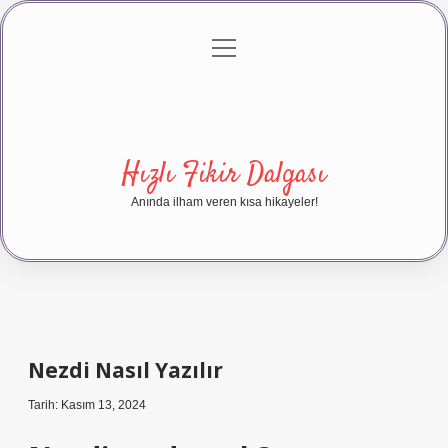
menüyü
Anasayfa
Gizlilik Politikası
Yasal Uyarı
aç
Hakkımızda
Hızlı Fikir Dalgası
Anında ilham veren kısa hikayeler!
Nezdi Nasıl Yazılır
Tarih: Kasım 13, 2024