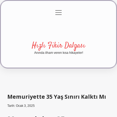
menüyü
Anasayfa
Gizlilik Politikası
Yasal Uyarı
aç
Hakkımızda
Hızlı Fikir Dalgası
Anında ilham veren kısa hikayeler!
Memuriyette 35 Yaş Sınırı Kalktı Mı
Tarih: Ocak 3, 2025