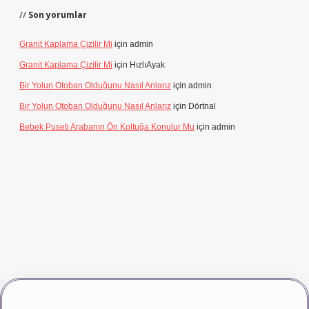
Son yorumlar
Granit Kaplama Çizilir Mi
için
admin
Granit Kaplama Çizilir Mi
için
HızlıAyak
Bir Yolun Otoban Olduğunu Nasıl Anlarız
için
admin
Bir Yolun Otoban Olduğunu Nasıl Anlarız
için
Dörtnal
Bebek Puseti Arabanın Ön Koltuğa Konulur Mu
için
admin
vdcasino giriş
betexper