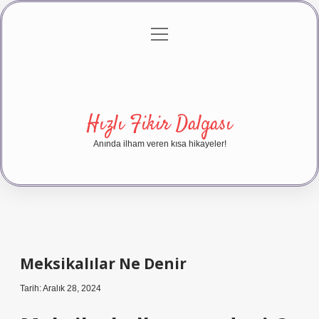
menüyü
Anasayfa
Gizlilik Politikası
Yasal Uyarı
aç
Hakkımızda
Hızlı Fikir Dalgası
Anında ilham veren kısa hikayeler!
Meksikalılar Ne Denir
Tarih: Aralık 28, 2024