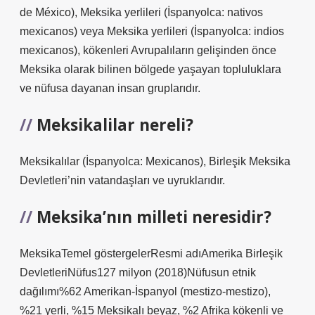
de México), Meksika yerlileri (İspanyolca: nativos
mexicanos) veya Meksika yerlileri (İspanyolca: indios
mexicanos), kökenleri Avrupalıların gelişinden önce
Meksika olarak bilinen bölgede yaşayan topluluklara
ve nüfusa dayanan insan gruplarıdır.
Meksikalilar nereli?
Meksikalılar (İspanyolca: Mexicanos), Birleşik Meksika
Devletleri’nin vatandaşları ve uyruklarıdır.
Meksika’nın milleti neresidir?
MeksikaTemel göstergelerResmi adıAmerika Birleşik
DevletleriNüfus127 milyon (2018)Nüfusun etnik
dağılımı%62 Amerikan-İspanyol (mestizo-mestizo),
%21 yerli, %15 Meksikalı beyaz, %2 Afrika kökenli ve