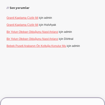
Son yorumlar
Granit Kaplama Çizilir Mi
için
admin
Granit Kaplama Çizilir Mi
için
HızlıAyak
Bir Yolun Otoban Olduğunu Nasıl Anlarız
için
admin
Bir Yolun Otoban Olduğunu Nasıl Anlarız
için
Dörtnal
Bebek Puseti Arabanın Ön Koltuğa Konulur Mu
için
admin
vdcasino giriş
betexper