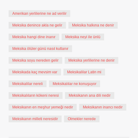
Amerikan yerlilerine ne ad verilir
Meksika denince akla ne gelir
Meksika halkına ne denir
Meksika hangi dine inanır
Meksika neyi ile ünlü
Meksika ölüler günü nasıl kutlanır
Meksika soyu nereden gelir
Meksika yerlilerine ne denir
Meksikada kaç mevsim var
Meksikalilar Latin mi
Meksikalilar nereli
Meksikalılar ne konuşuyor
Meksikalıların kökeni neresi
Meksikanın ana dili nedir
Meksikanın en meşhur yemeği nedir
Meksikanın inancı nedir
Meksikanın milleti neresidir
Olmekler nerede