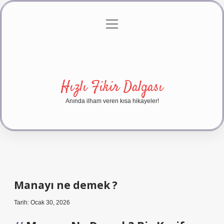
menüyü
Anasayfa
Gizlilik Politikası
Yasal Uyarı
aç
Hakkımızda
Hızlı Fikir Dalgası
Anında ilham veren kısa hikayeler!
Manayı ne demek ?
Tarih: Ocak 30, 2026