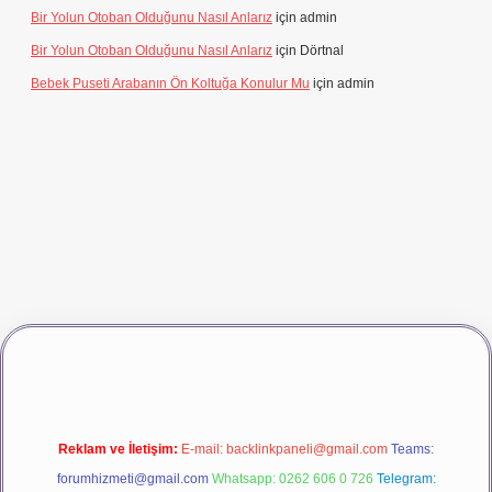
Bir Yolun Otoban Olduğunu Nasıl Anlarız
için
admin
Bir Yolun Otoban Olduğunu Nasıl Anlarız
için
Dörtnal
Bebek Puseti Arabanın Ön Koltuğa Konulur Mu
için
admin
asino giriş
betexper
Reklam ve İletişim:
E-mail:
backlinkpaneli@gmail.com
Teams:
forumhizmeti@gmail.com
Whatsapp: 0262 606 0 726
Telegram: