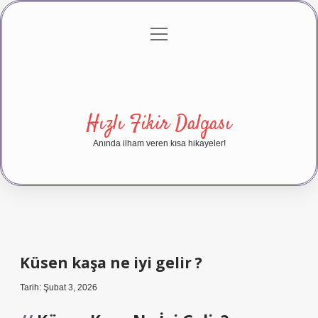
menüyü
Anasayfa
Gizlilik Politikası
Yasal Uyarı
aç
Hakkımızda
Hızlı Fikir Dalgası
Anında ilham veren kısa hikayeler!
Küsen kaşa ne iyi gelir ?
Tarih: Şubat 3, 2026