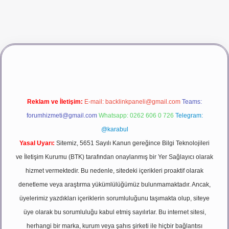
iriş
vdcasino giriş
betexper
Reklam ve İletişim:
E-mail:
backlinkpaneli@gmail.com
Teams:
forumhizmeti@gmail.com
Whatsapp: 0262 606 0 726
Telegram:
@karabul
Yasal Uyarı:
Sitemiz, 5651 Sayılı Kanun gereğince Bilgi Teknolojileri
ve İletişim Kurumu (BTK) tarafından onaylanmış bir Yer Sağlayıcı olarak
hizmet vermektedir. Bu nedenle, sitedeki içerikleri proaktif olarak
denetleme veya araştırma yükümlülüğümüz bulunmamaktadır. Ancak,
üyelerimiz yazdıkları içeriklerin sorumluluğunu taşımakta olup, siteye
üye olarak bu sorumluluğu kabul etmiş sayılırlar. Bu internet sitesi,
herhangi bir marka, kurum veya şahıs şirketi ile hiçbir bağlantısı