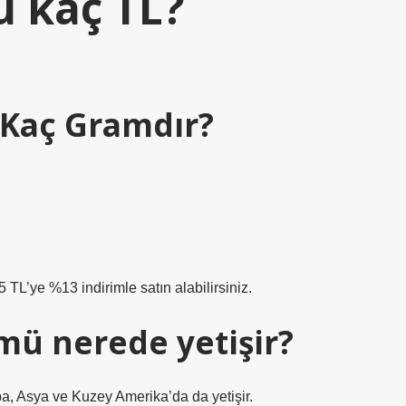
ü kaç TL?
 Kaç Gramdır?
TL’ye %13 indirimle satın alabilirsiniz.
mü nerede yetişir?
pa, Asya ve Kuzey Amerika’da da yetişir.