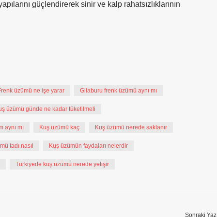
larını güçlendirerek sinir ve kalp rahatsızlıklarının
Frenk üzümü ne işe yarar
Gilaburu frenk üzümü aynı mı
uş üzümü günde ne kadar tüketilmeli
m aynı mı
Kuş üzümü kaç
Kuş üzümü nerede saklanır
mü tadı nasıl
Kuş üzümün faydaları nelerdir
Türkiyede kuş üzümü nerede yetişir
Sonraki Yaz