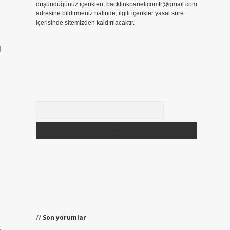
düşündüğünüz içerikleri,
backlinkpanelicomtr@gmail.com
adresine bildirmeniz halinde, ilgili içerikler yasal süre
içerisinde sitemizden kaldırılacaktır.
l
Arama
Son yorumlar
.