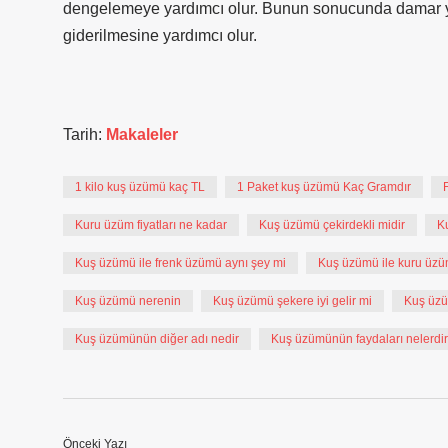
dengelemeye yardımcı olur. Bunun sonucunda damar yapı
giderilmesine yardımcı olur.
Tarih:
Makaleler
1 kilo kuş üzümü kaç TL
1 Paket kuş üzümü Kaç Gramdır
Kuru üzüm fiyatları ne kadar
Kuş üzümü çekirdekli midir
K
Kuş üzümü ile frenk üzümü aynı şey mi
Kuş üzümü ile kuru üzü
Kuş üzümü nerenin
Kuş üzümü şekere iyi gelir mi
Kuş üzü
Kuş üzümünün diğer adı nedir
Kuş üzümünün faydaları nelerdir
Önceki Yazı