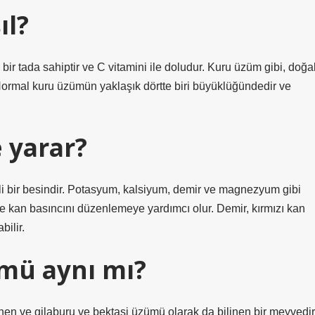
ıl?
 bir tada sahiptir ve C vitamini ile doludur. Kuru üzüm gibi, doğa
. Normal kuru üzümün yaklaşık dörtte biri büyüklüğündedir ve
 yarar?
li bir besindir. Potasyum, kalsiyum, demir ve magnezyum gibi
 ve kan basıncını düzenlemeye yardımcı olur. Demir, kırmızı kan
bilir.
mü aynı mı?
linen ve gilaburu ve bektaşi üzümü olarak da bilinen bir meyvedir