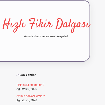
Hızlı Fikir Dalgası
Anında ilham veren kısa hikayeler!
Sidebar
ilbet yeni giriş
ilbet giriş
vdc
Son Yazılar
Fikir işcisi ne demek ?
Ağustos 6, 2026
Azimut halkası kimin ?
Ağustos 5, 2026