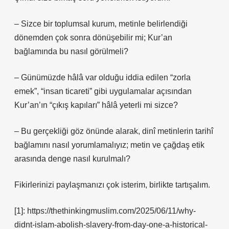
– Sizce bir toplumsal kurum, metinle belirlendiği
dönemden çok sonra dönüşebilir mi; Kur’an
bağlamında bu nasıl görülmeli?
– Günümüzde hâlâ var olduğu iddia edilen “zorla
emek”, “insan ticareti” gibi uygulamalar açısından
Kur’an’ın “çıkış kapıları” hâlâ yeterli mi sizce?
– Bu gerçekliği göz önünde alarak, dinî metinlerin tarihî
bağlamını nasıl yorumlamalıyız; metin ve çağdaş etik
arasında denge nasıl kurulmalı?
Fikirlerinizi paylaşmanızı çok isterim, birlikte tartışalım.
[1]: https://thethinkingmuslim.com/2025/06/11/why-
didnt-islam-abolish-slavery-from-day-one-a-historical-