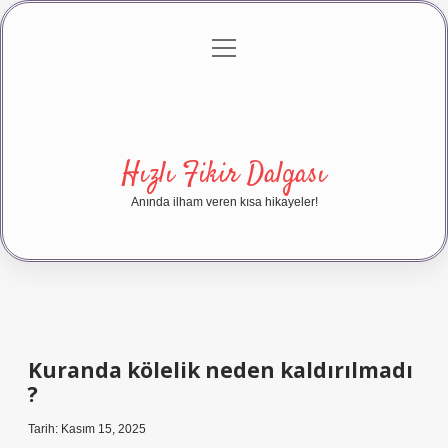
menüyü
Anasayfa
Gizlilik Politikası
Yasal Uyarı
aç
Hakkımızda
Hızlı Fikir Dalgası
Anında ilham veren kısa hikayeler!
Kuranda kölelik neden kaldırılmadı
?
Tarih: Kasım 15, 2025