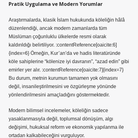
Pratik Uygulama ve Modern Yorumlar
Araştırmalarda, klasik İslam hukukunda köleliğin hâlâ
düzenlendiği, ancak modern zamanlarda tüm
Müslüman çoğunluklu ülkelerde resmi olarak
kaldırıldığı belirtiliyor. :contentReference[oaicite:6]
{index=6} Örneğin, Kur’an’da ve hadis literatüründe
köle sahiplerine “kölenize iyi davranın”, “azad edin” gibi
emirler yer alır. :contentReference[oaicite:7]{index=7}
Bu durum, metnin kurumun tamamen yok olmasını
değil, insanileştirilmesini ve özgürleşme yönünde
yönlendirilmesini amaçladığını göstermektedir.
Modern bilimsel incelemeler, köleliğin sadece
yasaklanmasıyla değil, toplumsal dönüşüm, algı
değişimi, hukuksal reform ve ekonomik yapılanma ile
ortadan kalkabileceğini vurguluyor.