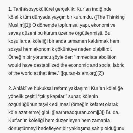
1. Tarihî/sosyokültürel gerçeklik: Kur’an indiğinde
kölelik tüm dünyada yaygın bir kurumdu. ([The Thinking
Muslim][1]) O dönemde toplumsal yapı, ekonomi ve
savaş düzeni bu kurum üzerine örgütlenmişti. Bu
koşullarda, köleliği bir anda tamamen kaldırmak hem
sosyal hem ekonomik çöküntüye neden olabilirdi.
Örneğin bir yorumcu şöyle der: “Immediate abolition
would have destabilized the economic and social fabric
of the world at that time.” ([quran-islam.org][2])
2. Ahlâkî ve hukuksal reform yaklaşımı: Kur’an köleliğe
yönelik çeşitli “çıkış kapıları” sunar; kölenin
özgürlüğünün teşvik edilmesi (örneğin kefaret olarak
köle azat etme) gibi. ([learnreadquran.com][3]) Bu da,
Kur’an’ın köleliği hem düzenleyen hem zamanla
dönüştürmeyi hedefleyen bir yaklaşıma sahip olduğunu