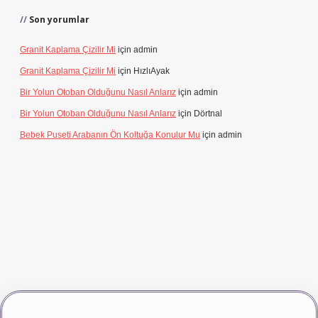
Son yorumlar
Granit Kaplama Çizilir Mi
için
admin
Granit Kaplama Çizilir Mi
için
HızlıAyak
Bir Yolun Otoban Olduğunu Nasıl Anlarız
için
admin
Bir Yolun Otoban Olduğunu Nasıl Anlarız
için
Dörtnal
Bebek Puseti Arabanın Ön Koltuğa Konulur Mu
için
admin
ş
vdcasino giriş
betexper