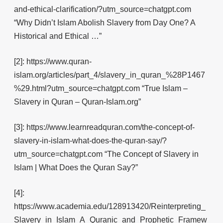
and-ethical-clarification/?utm_source=chatgpt.com
“Why Didn’t Islam Abolish Slavery from Day One? A
Historical and Ethical …”
[2]: https://www.quran-
islam.org/articles/part_4/slavery_in_quran_%28P1467
%29.html?utm_source=chatgpt.com “True Islam –
Slavery in Quran – Quran-Islam.org”
[3]: https://www.learnreadquran.com/the-concept-of-
slavery-in-islam-what-does-the-quran-say/?
utm_source=chatgpt.com “The Concept of Slavery in
Islam | What Does the Quran Say?”
[4]:
https://www.academia.edu/128913420/Reinterpreting_
Slavery_in_Islam_A_Quranic_and_Prophetic_Framew