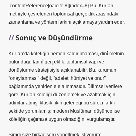
:contentReference[oaicite:8]{index=8} Bu, Kur’an
metniyle çevrelenen toplumsal gerçeklik arasındaki
zamanlama ve yöntem farkını açıklamaya yardım eder.
Sonuç ve Düşündürme
Kur’an’da köleliğin hemen kaldırılmaması, dinî metnin
bulunduğu tarihî gerçeklik, toplumsal yapı ve
dönüştürme stratejisiyle açıklanabilir. Bu, kurumun
“onaylanması” değil, “adalet, hürriyet ve onur”
bağlamında yeniden ele alınmasıdır. Bilimsel verilere
göre, Kur’an köleliği düzenlemek ve azaltmak için
adımlar atmış; klasik fıkıh geleneği bu süreci farklı
şekilde yorumlamış; modern Müslüman düşünce ise
köleliğin çağımıza uygun olmadığını vurgulamıştır.
Şimdi size birkaç soru yöneltmek istiyorum: