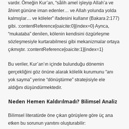
vardır. Örneğin Kur’an, “sâlih amel işleyip Allah’a ve
âhiret gününe iman edenler… ve Allah yolunda yolda
kalmışlar… ve köleler” ifadesini kullanır (Bakara 2:177)
gibi. :contentReference[oaicite:0]{index=0} Ayrıca,
“mukataba” denilen, kölenin kendisini özgürleşme
sözleşmesiyle kurtarabilmesi gibi mekanizmalar ortaya
çıkmıştır. :contentReference[oaicite:1]{index=1}
Bu veriler, Kur’an’ın içinde bulunduğu dönemin
gerçekliğini göz önüne alarak kölelik kurumunu “anı
yok sayma” yerine “dönüştürme” stratejisiyle ele
aldığını düşündürmektedir.
Neden Hemen Kaldırılmadı? Bilimsel Analiz
Bilimsel literatürde öne çıkan görüşlere göre üç ana
etken bu sorunun yanıtını oluşturabilir: