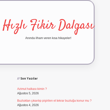
Hızlı Fikir Dalgası
Anında ilham veren kısa hikayeler!
Sidebar
ilbet yeni giriş
ilbet giriş
vd
Son Yazılar
Azimut halkası kimin ?
Ağustos 5, 2026
Buzluktan çıkarılıp pişirilen et tekrar buzluğa konur mu ?
Ağustos 4, 2026