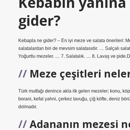
Kebabın yanına
gider?
Kebapla ne gider? – En iyi meze ve salata önerileri: Me
salatalardan biri de mevsim salatasıdır. … Salçalı sa
Yoğurtlu mezeler. … 7. Salatalık. … 8. Lavaş ve pid
Meze çeşitleri nele
Türk mutfağı denince akla ilk gelen mezeler; konu, köpo
borani, kefal yahni, çerkez tavuğu, çiğ köfte, deniz 
dolmadır.
Adananın mezesi n