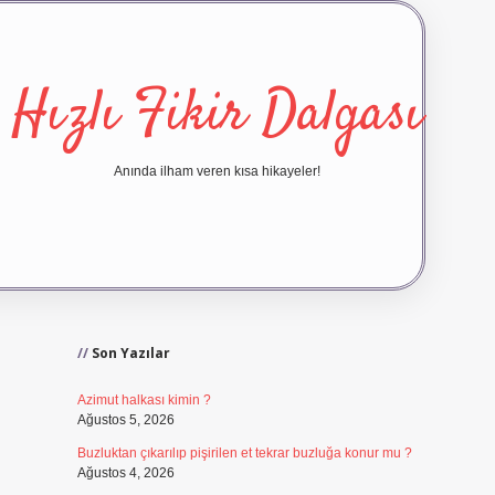
Hızlı Fikir Dalgası
Anında ilham veren kısa hikayeler!
Sidebar
ilbet yeni giriş
ilbet giriş
v
Son Yazılar
Azimut halkası kimin ?
Ağustos 5, 2026
Buzluktan çıkarılıp pişirilen et tekrar buzluğa konur mu ?
Ağustos 4, 2026