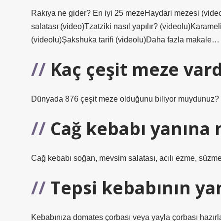
Rakıya ne gider? En iyi 25 mezeHaydari mezesi (video)Y
salatası (video)Tzatziki nasıl yapılır? (videolu)Karame
(videolu)Şakshuka tarifi (videolu)Daha fazla makale…
Kaç çeşit meze vard
Dünyada 876 çeşit meze olduğunu biliyor muydunuz?
Cağ kebabı yanına 
Cağ kebabı soğan, mevsim salatası, acılı ezme, süzme y
Tepsi kebabının ya
Kebabınıza domates çorbası veya yayla çorbası hazırlaya