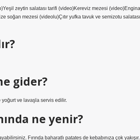
eşil zeytin salatası tarifi (video)Kereviz mezesi (video)Engina
lize soğan mezesi (videolu)Çıtır yufka tavuk ve semizotu salatas
ır?
ne gider?
oğurt ve lavaşla servis edilir.
nında ne yenir?
bilirsiniz. Fırında baharatlı patates de kebabınıza çok yakışır.