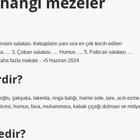
 hangi mezeler
vsim salatası. Kebapların yanı sıra en çok tercih edilen
lata. … 3. Çoban salatası. … Humus. … 5. Patlıcan salatası …
e.Daha fazla makale…•5 Haziran 2024
rdir?
ğlu, şakşuka, lakerda, ringa balığı, hamsi sote, tare, acılı ezme
börülcesi, humus, fava, muhammara, kabak çiçeği dolması ve midy
edir?