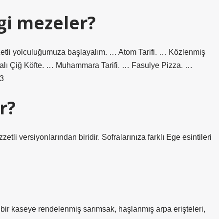
gi mezeler?
ezzetli yolculuğumuza başlayalım. … Atom Tarifi. … Közlenmiş
ymalı Çiğ Köfte. … Muhammara Tarifi. … Fasulye Pizza. …
3
r?
etli versiyonlarından biridir. Sofralarınıza farklı Ege esintileri
 bir kaseye rendelenmiş sarımsak, haşlanmış arpa erişteleri,