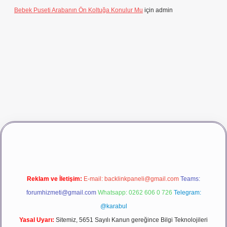
Bebek Puseti Arabanın Ön Koltuğa Konulur Mu
için
admin
riş
vdcasino giriş
betexper
Reklam ve İletişim:
E-mail:
backlinkpaneli@gmail.com
Teams:
forumhizmeti@gmail.com
Whatsapp: 0262 606 0 726
Telegram:
@karabul
Yasal Uyarı:
Sitemiz, 5651 Sayılı Kanun gereğince Bilgi Teknolojileri