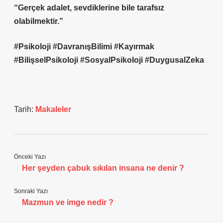
“Gerçek adalet, sevdiklerine bile tarafsız
olabilmektir.”
#Psikoloji
#DavranışBilimi
#Kayırmak
#BilişselPsikoloji
#SosyalPsikoloji
#DuygusalZeka
Tarih:
Makaleler
Önceki Yazı
Her şeyden çabuk sıkılan insana ne denir ?
Sonraki Yazı
Mazmun ve imge nedir ?