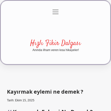
menüyü
Anasayfa
Gizlilik Politikası
Yasal Uyarı
aç
Hakkımızda
Hızlı Fikir Dalgası
Anında ilham veren kısa hikayeler!
Kayırmak eylemi ne demek ?
Tarih: Ekim 15, 2025