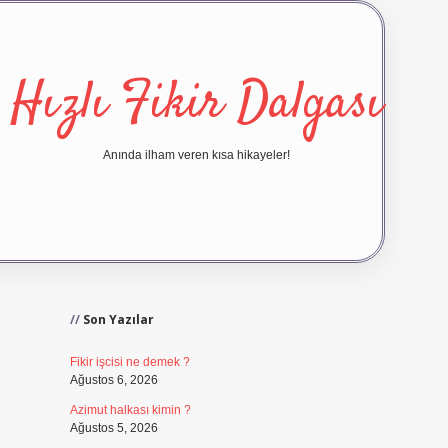
Hızlı Fikir Dalgası
Anında ilham veren kısa hikayeler!
Sidebar
ilbet yeni giriş
ilbet giriş
vdc
Son Yazılar
Fikir işcisi ne demek ?
Ağustos 6, 2026
Azimut halkası kimin ?
Ağustos 5, 2026