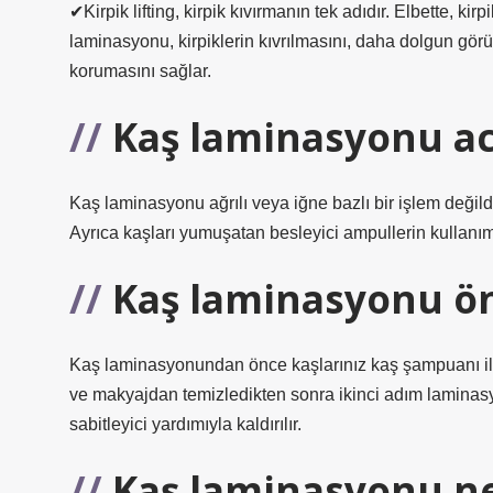
✔Kirpik lifting, kirpik kıvırmanın tek adıdır. Elbette, 
laminasyonu, kirpiklerin kıvrılmasını, daha dolgun gör
korumasını sağlar.
Kaş laminasyonu ac
Kaş laminasyonu ağrılı veya iğne bazlı bir işlem değildi
Ayrıca kaşları yumuşatan besleyici ampullerin kullanımı
Kaş laminasyonu önc
Kaş laminasyonundan önce kaşlarınız kaş şampuanı ile 
ve makyajdan temizledikten sonra ikinci adım laminasyon
sabitleyici yardımıyla kaldırılır.
Kaş laminasyonu n