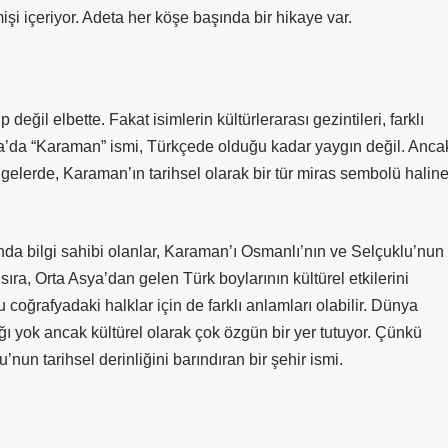
işi içeriyor. Adeta her köşe başında bir hikaye var.
ğil elbette. Fakat isimlerin kültürlerarası gezintileri, farklı
upa’da “Karaman” ismi, Türkçede olduğu kadar yaygın değil. Anca
lgelerde, Karaman’ın tarihsel olarak bir tür miras sembolü halin
nda bilgi sahibi olanlar, Karaman’ı Osmanlı’nın ve Selçuklu’nun
ı sıra, Orta Asya’dan gelen Türk boylarının kültürel etkilerini
coğrafyadaki halklar için de farklı anlamları olabilir. Dünya
ığı yok ancak kültürel olarak çok özgün bir yer tutuyor. Çünkü
n tarihsel derinliğini barındıran bir şehir ismi.