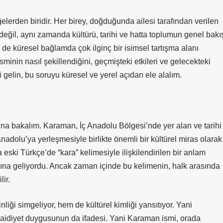
ğelerden biridir. Her birey, doğduğunda ailesi tarafından verilen
 değil, aynı zamanda kültürü, tarihi ve hatta toplumun genel bakı
m de küresel bağlamda çok ilginç bir isimsel tartışma alanı
minin nasıl şekillendiğini, geçmişteki etkileri ve gelecekteki
i gelin, bu soruyu küresel ve yerel açıdan ele alalım.
ına bakalım. Karaman, İç Anadolu Bölgesi’nde yer alan ve tarihi
nadolu’ya yerleşmesiyle birlikte önemli bir kültürel miras olarak
a eski Türkçe’de “kara” kelimesiyle ilişkilendirilen bir anlam
lamına geliyordu. Ancak zaman içinde bu kelimenin, halk arasında
lir.
liği simgeliyor, hem de kültürel kimliği yansıtıyor. Yani
 aidiyet duygusunun da ifadesi. Yani Karaman ismi, orada