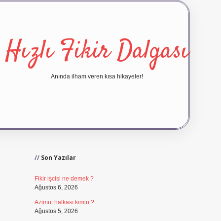
Hızlı Fikir Dalgası
Anında ilham veren kısa hikayeler!
Sidebar
ilbet yeni giriş
ilbet
Son Yazılar
Fikir işcisi ne demek ?
Ağustos 6, 2026
Azimut halkası kimin ?
Ağustos 5, 2026