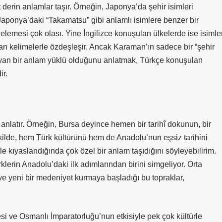
t derin anlamlar taşır. Örneğin, Japonya’da şehir isimleri
 Japonya’daki “Takamatsu” gibi anlamlı isimlere benzer bir
gelemesi çok olası. Yine İngilizce konuşulan ülkelerde ise isimler
lan kelimelerle özdeşleşir. Ancak Karaman’ın sadece bir “şehir
aşıyan bir anlam yüklü olduğunu anlatmak, Türkçe konuşulan
ir.
 anlatır. Örneğin, Bursa deyince hemen bir tarihî dokunun, bir
ekilde, hem Türk kültürünü hem de Anadolu’nun eşsiz tarihini
rle kıyaslandığında çok özel bir anlam taşıdığını söyleyebilirim.
lerin Anadolu’daki ilk adımlarından birini simgeliyor. Orta
ve yeni bir medeniyet kurmaya başladığı bu topraklar,
i ve Osmanlı İmparatorluğu’nun etkisiyle pek çok kültürle