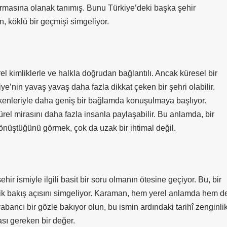
kurmasına olanak tanımış. Bunu Türkiye’deki başka şehir
, köklü bir geçmişi simgeliyor.
l kimliklerle ve halkla doğrudan bağlantılı. Ancak küresel bir
in yavaş yavaş daha fazla dikkat çeken bir şehri olabilir.
ökenleriyle daha geniş bir bağlamda konuşulmaya başlıyor.
el mirasını daha fazla insanla paylaşabilir. Bu anlamda, bir
dönüştüğünü görmek, çok da uzak bir ihtimal değil.
r ismiyle ilgili basit bir soru olmanın ötesine geçiyor. Bu, bir
nelik bakış açısını simgeliyor. Karaman, hem yerel anlamda hem d
 yabancı bir gözle bakıyor olun, bu ismin ardındaki tarihî zenginli
sı gereken bir değer.