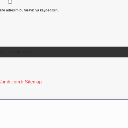
ite adresim bu tarayıcıya kaydedilsin.
://omh.com.tr
Sitemap