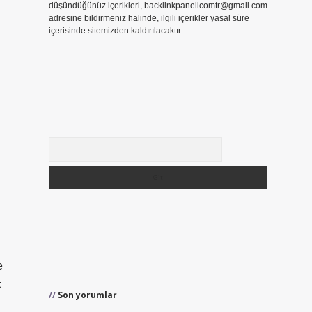
düşündüğünüz içerikleri,
backlinkpanelicomtr@gmail.com
adresine bildirmeniz halinde, ilgili içerikler yasal süre
içerisinde sitemizden kaldırılacaktır.
Arama
e
k
Son yorumlar