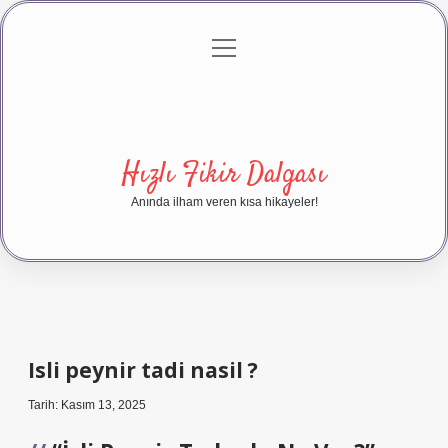
menüyü
Anasayfa
Gizlilik Politikası
Yasal Uyarı
aç
Hakkımızda
Hızlı Fikir Dalgası
Anında ilham veren kısa hikayeler!
Isli peynir tadi nasil ?
Tarih: Kasım 13, 2025