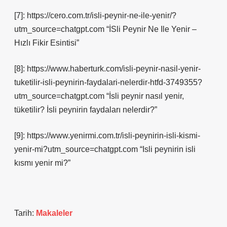
[7]: https://cero.com.tr/isli-peynir-ne-ile-yenir/?
utm_source=chatgpt.com “İSli Peynir Ne Ile Yenir –
Hızlı Fikir Esintisi”
[8]: https://www.haberturk.com/isli-peynir-nasil-yenir-
tuketilir-isli-peynirin-faydalari-nelerdir-htfd-3749355?
utm_source=chatgpt.com “İsli peynir nasıl yenir,
tüketilir? İsli peynirin faydaları nelerdir?”
[9]: https://www.yenirmi.com.tr/isli-peynirin-isli-kismi-
yenir-mi?utm_source=chatgpt.com “Isli peynirin isli
kısmı yenir mi?”
Tarih:
Makaleler