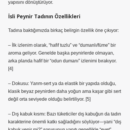
yapısını dönüştürüyor.
İsli Peynir Tadının Özellikleri
Tadına baktığımızda birkaç belirgin özellik öne çıkıyor:
– İlk izlenim olarak, “hafif tuzlu” ve “dumanlı/füme” bir
aroma geliyor. Genelde başka peynirlerde olmayan,
arka planda hafif bir “odun dumanı” izlenimi bırakıyor.
[4]
– Dokusu: Yarım‑sert ya da elastik bir yapıda olduğu,
klasik beyaz peynirden daha yoğun ama kaşar gibi sert
değil orta seviyede olduğu belirtiliyor. [5]
– Dış kabuk kısmı: Bazı tüketiciler dış kabuğun da tadın
karakterine önemli katkı sağladığını söylüyor—yani “dış
kabuk yenir mi?” sorusunun yanıtı genellikle “evet”