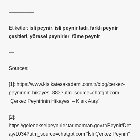
–––––––––
Etiketler:
isli peynir
,
isli peynir tadı
,
farklı peynir
çeşitleri
,
yöresel peynirler
,
füme peynir
—
Sources:
[1]: https://www.kisikatesakademi.com.tr/blog/cerkez-
peynirinin-hikayesi-883?utm_source=chatgpt.com
“Çerkez Peynirinin Hikayesi – Kısık Ateş”
[2]:
https://gelenekselpeynirler.tarimorman.gov.tr/Peynir/Det
ay/1034?utm_source=chatgpt.com “İsli Çerkez Peyniri”