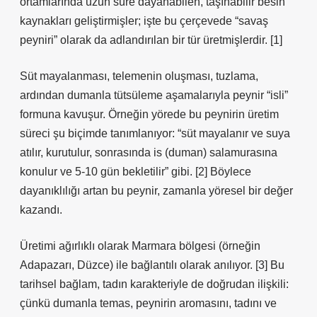
ortamlarında uzun süre dayanabilen, taşınabilir besin
kaynakları geliştirmişler; işte bu çerçevede “savaş
peyniri” olarak da adlandırılan bir tür üretmişlerdir. [1]
Süt mayalanması, telemenin oluşması, tuzlama,
ardından dumanla tütsüleme aşamalarıyla peynir “isli”
formuna kavuşur. Örneğin yörede bu peynirin üretim
süreci şu biçimde tanımlanıyor: “süt mayalanır ve suya
atılır, kurutulur, sonrasında is (duman) salamurasına
konulur ve 5‑10 gün bekletilir” gibi. [2] Böylece
dayanıklılığı artan bu peynir, zamanla yöresel bir değer
kazandı.
Üretimi ağırlıklı olarak Marmara bölgesi (örneğin
Adapazarı, Düzce) ile bağlantılı olarak anılıyor. [3] Bu
tarihsel bağlam, tadın karakteriyle de doğrudan ilişkili:
çünkü dumanla temas, peynirin aromasını, tadını ve