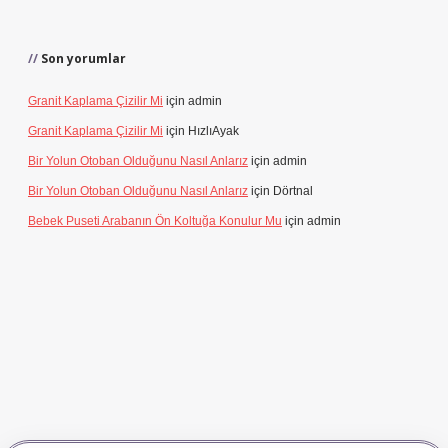
Son yorumlar
Granit Kaplama Çizilir Mi
için
admin
Granit Kaplama Çizilir Mi
için
HızlıAyak
Bir Yolun Otoban Olduğunu Nasıl Anlarız
için
admin
Bir Yolun Otoban Olduğunu Nasıl Anlarız
için
Dörtnal
Bebek Puseti Arabanın Ön Koltuğa Konulur Mu
için
admin
dcasino giriş
betexper