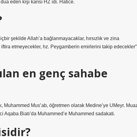
ua eden kişi karısı HZ idi. Hatice.
?
Hiçbir şekilde Allah’a bağlanmayacaklar, hırsızlık ve zina
 iftira etmeyecekler, hz. Peygamberin emirlerini takip edecekler”
tılan en genç sahabe
larak, Muhammed Mus’ab, öğretmen olarak Medine’ye UMeyr. Mua
inci Aqaba Biatı’da Muhammed’e Muhammed sadakati.
sidir?