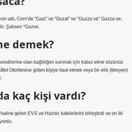
saca?
in adı, Cem’de “Gazi” ve “Guzat” ve “Guzza ve” Guzza ve,
ir. Şahsen “Gazve.
 ne demek?
 kendilerine olan bağlılığını sunmak için kabul etme sözünüz
et Otoritesine giden kişiye itaat etmek veya bir elle (titreyen)
.
a kaç kişi vardı?
si haline gelen EVS ve Hazrec kabilelerini birleştirdi ve on iki
yordu.