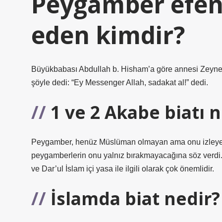
Peygamber efend
eden kimdir?
Büyükbabası Abdullah b. Hisham’a göre annesi Zeyneb B
şöyle dedi: “Ey Messenger Allah, sadakat al!” dedi.
1 ve 2 Akabe biatı 
Peygamber, henüz Müslüman olmayan ama onu izleyen a
peygamberlerin onu yalnız bırakmayacağına söz verdi. 
ve Dar’ul İslam içi yasa ile ilgili olarak çok önemlidir.
İslamda biat nedir?