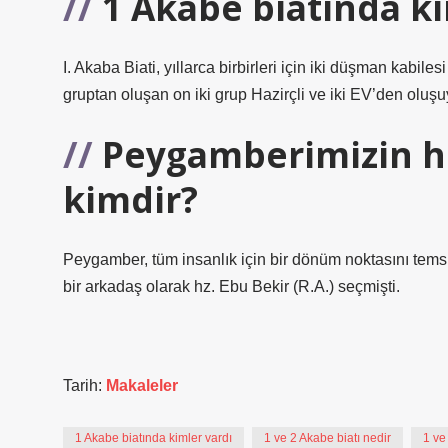
1 Akabe biatında ki
I. Akaba Biati, yıllarca birbirleri için iki düşman kabile
gruptan oluşan on iki grup Hazirçli ve iki EV’den oluşu
Peygamberimizin hi
kimdir?
Peygamber, tüm insanlık için bir dönüm noktasını temsil 
bir arkadaş olarak hz. Ebu Bekir (R.A.) seçmişti.
Tarih:
Makaleler
1 Akabe biatında kimler vardı
1 ve 2 Akabe biatı nedir
1 ve