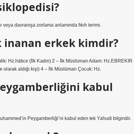
siklopedisi?
eye veya davranışa zorlama anlamında fıkıh terimi.
 inanan erkek kimdir?
Kimlik: Hz.hätice (İlk Kadın) 2 – İlk Müslüman Adam: Hz.EBREKIR
 olarak aldığı kişi) 4 – İlk Müslüman Çocuk: Hz.
ygamberliğini kabul
 Muhammed’in Peygamberliği’ni kabul eden tek Yahudi bilgindir.