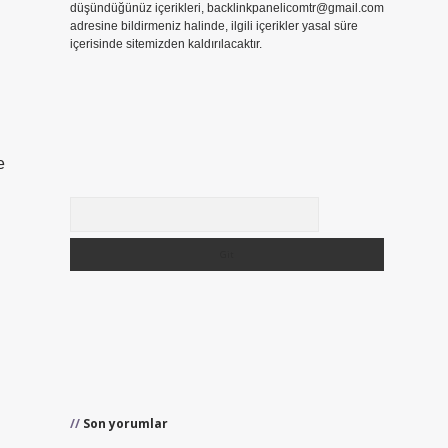
düşündüğünüz içerikleri,
backlinkpanelicomtr@gmail.com
adresine bildirmeniz halinde, ilgili içerikler yasal süre
içerisinde sitemizden kaldırılacaktır.
e
Arama
Son yorumlar