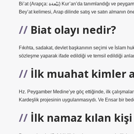
Bi’at (Arapça: بَيْعةة) Kur’an’da tanımlandığı ve peygambere ve nişan yemini taahhüt etmeyi vaat ettiği anlamına gelir.
Bey’at kelimesi, Arap dilinde satış ve satın almanın ön
Biat olayı nedir?
Fıkıhta, sadakat, devlet başkanının seçimi ve İslam huk
sözleşme yaparak ifade edildiği ve temsil edildiği anla
İlk muahat kimler 
Hz. Peygamber Medine’ye göç ettiğinde, ilk çalışmalar
Kardeşlik projesinin uygulanmasıydı. Ve Ensar bir beden 
İlk namaz kılan kişi