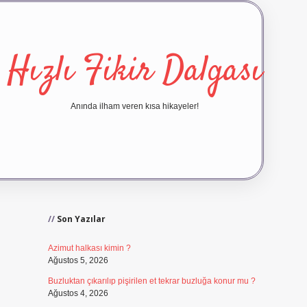
Hızlı Fikir Dalgası
Anında ilham veren kısa hikayeler!
Sidebar
ilbet yeni giriş
ilbet giriş
vd
Son Yazılar
Azimut halkası kimin ?
Ağustos 5, 2026
Buzluktan çıkarılıp pişirilen et tekrar buzluğa konur mu ?
Ağustos 4, 2026