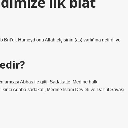
imize ilk biat
nt’di. Humeyd onu Allah elçisinin (as) varlığına getirdi ve
nedir?
mcası Abbas ile gitti. Sadakatte, Medine halkı
İkinci Aqaba sadakati, Medine İslam Devleti ve Dar’ul Savaşı