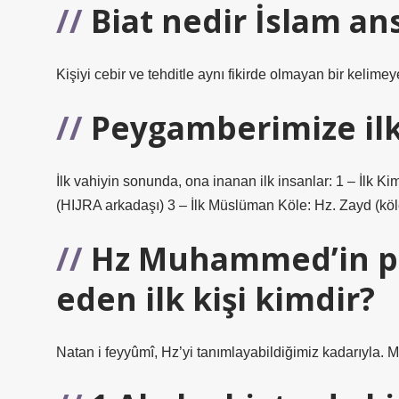
Biat nedir İslam an
Kişiyi cebir ve tehditle aynı fikirde olmayan bir kelim
Peygamberimize ilk
İlk vahiyin sonunda, ona inanan ilk insanlar: 1 – İlk 
(HIJRA arkadaşı) 3 – İlk Müslüman Köle: Hz. Zayd (köle
Hz Muhammed’in pe
eden ilk kişi kimdir?
Natan i feyyûmî, Hz’yi tanımlayabildiğimiz kadarıyla.