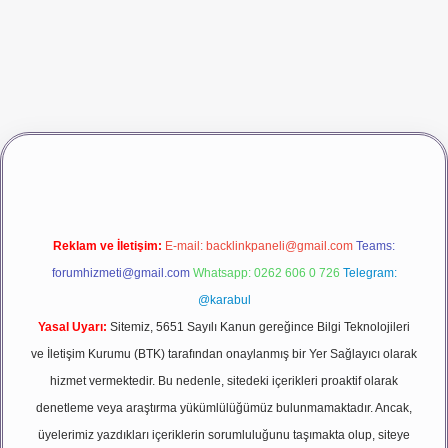
ş
vdcasino giriş
betexper
Reklam ve İletişim:
E-mail:
backlinkpaneli@gmail.com
Teams:
forumhizmeti@gmail.com
Whatsapp: 0262 606 0 726
Telegram:
@karabul
Yasal Uyarı:
Sitemiz, 5651 Sayılı Kanun gereğince Bilgi Teknolojileri
ve İletişim Kurumu (BTK) tarafından onaylanmış bir Yer Sağlayıcı olarak
hizmet vermektedir. Bu nedenle, sitedeki içerikleri proaktif olarak
denetleme veya araştırma yükümlülüğümüz bulunmamaktadır. Ancak,
üyelerimiz yazdıkları içeriklerin sorumluluğunu taşımakta olup, siteye