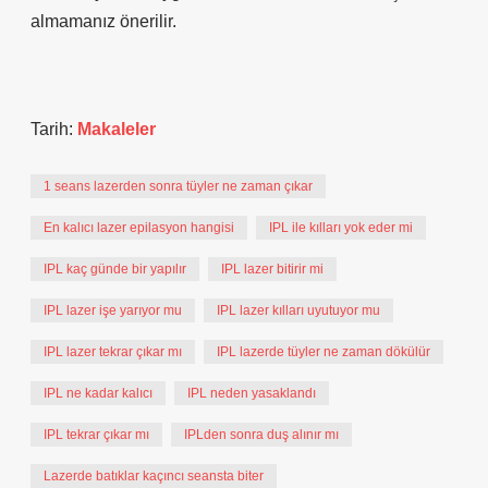
almamanız önerilir.
Tarih:
Makaleler
1 seans lazerden sonra tüyler ne zaman çıkar
En kalıcı lazer epilasyon hangisi
IPL ile kılları yok eder mi
IPL kaç günde bir yapılır
IPL lazer bitirir mi
IPL lazer işe yarıyor mu
IPL lazer kılları uyutuyor mu
IPL lazer tekrar çıkar mı
IPL lazerde tüyler ne zaman dökülür
IPL ne kadar kalıcı
IPL neden yasaklandı
IPL tekrar çıkar mı
IPLden sonra duş alınır mı
Lazerde batıklar kaçıncı seansta biter