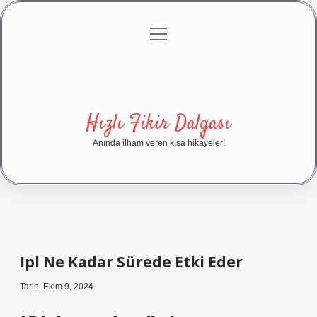
menüyü
Anasayfa
Gizlilik Politikası
Yasal Uyarı
aç
Hakkımızda
Hızlı Fikir Dalgası
Anında ilham veren kısa hikayeler!
Ipl Ne Kadar Sürede Etki Eder
Tarih: Ekim 9, 2024